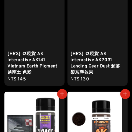
[HRS] 🎨現貨 AK
[HRS] 🎨現貨 AK
interactive AK141
interactive AK2031
Vietnam Earth Pigment
Landing Gear Dust 起落
越南土 色粉
架灰塵效果
Regular
NT$ 145
Regular
NT$ 130
price
price