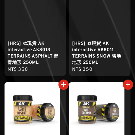
[HRS] 🎨現貨 AK
[HRS] 🎨現貨 AK
interactive AK8013
interactive AK8011
TERRAINS ASPHALT 瀝
TERRAINS SNOW 雪地
青地形 250ML
地形 250ML
Regular
NT$ 350
Regular
NT$ 350
price
price