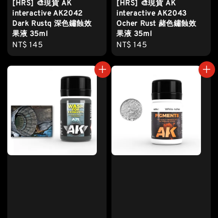
[HRS] 🎨現貨 AK
[HRS] 🎨現貨 AK
interactive AK2042
interactive AK2043
Dark Rustq 深色鏽蝕效
Ocher Rust 赭色鏽蝕效
果液 35ml
果液 35ml
Regular
NT$ 145
Regular
NT$ 145
price
price