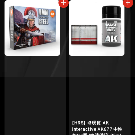
[HRS] 🎨現貨 AK
interactive AK677 中性