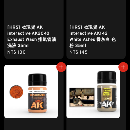
[HRS] 🎨現貨 AK
[HRS] 🎨現貨 AK
interactive AK2040
interactive AK142
Exhaust Wash 排氣管漬
White Ashes 骨灰白 色
洗液 35ml
粉 35ml
Regular
NT$ 130
Regular
NT$ 145
price
price