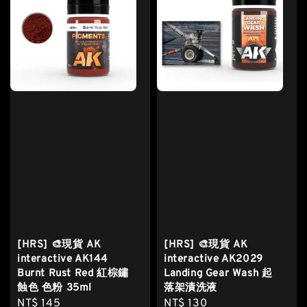
[HRS] 🎨現貨 AK
[HRS] 🎨現貨 AK
interactive AK144
interactive AK2029
Burnt Rust Red 紅棕鏽
Landing Gear Wash 起
蝕色 色粉 35ml
落架漬洗液
Regular
NT$ 145
Regular
NT$ 130