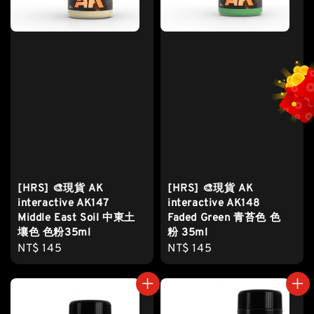
[HRS] 🎨現貨 AK
[HRS] 🎨現貨 AK
interactive AK147
interactive AK148
Middle East Soil 中東土
Faded Green 青苔色 色
壤色 色粉35ml
粉 35ml
Regular
NT$ 145
Regular
NT$ 145
price
price