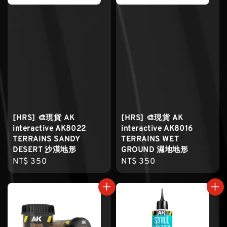
[HRS] 🎨現貨 AK
[HRS] 🎨現貨 AK
interactive AK8022
interactive AK8016
TERRAINS SANDY
TERRAINS WET
DESERT 沙漠地形
GROUND 濕地地形
Regular
NT$ 350
Regular
NT$ 350
price
price