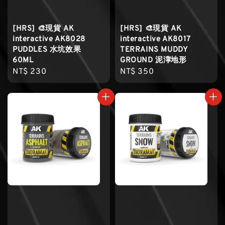
[HRS] 🎨現貨 AK
[HRS] 🎨現貨 AK
interactive AK8028
interactive AK8017
PUDDLES 水坑效果
TERRAINS MUDDY
60ML
GROUND 泥濘地形
Regular
NT$ 230
Regular
NT$ 350
price
price