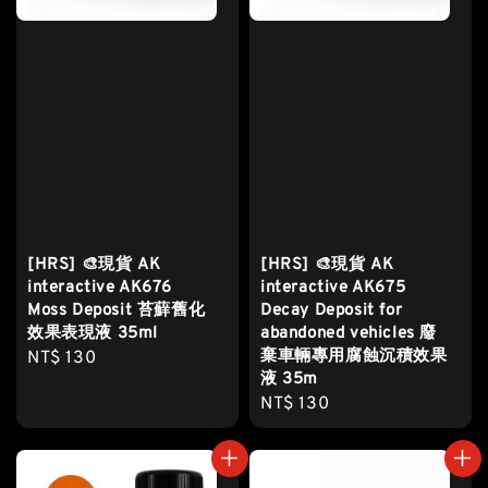
[HRS] 🎨現貨 AK
[HRS] 🎨現貨 AK
interactive AK676
interactive AK675
Moss Deposit 苔蘚舊化
Decay Deposit for
效果表現液 35ml
abandoned vehicles 廢
棄車輛專用腐蝕沉積效果
Regular
NT$ 130
液 35m
price
Regular
NT$ 130
price