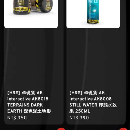
[HRS] 🎨現貨 AK
[HRS] 🎨現貨 AK
interactive AK8018
interactive AK8008
TERRAINS DARK
STILL WATER 靜態水效
EARTH 深色泥土地形
果 250ML
Regular
NT$ 350
Regular
NT$ 390
price
price