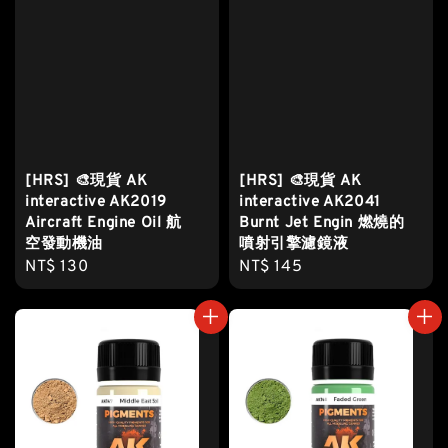
[HRS] 🎨現貨 AK
[HRS] 🎨現貨 AK
interactive AK2019
interactive AK2041
Aircraft Engine Oil 航
Burnt Jet Engin 燃燒的
空發動機油
噴射引擎濾鏡液
Regular
NT$ 130
Regular
NT$ 145
price
price