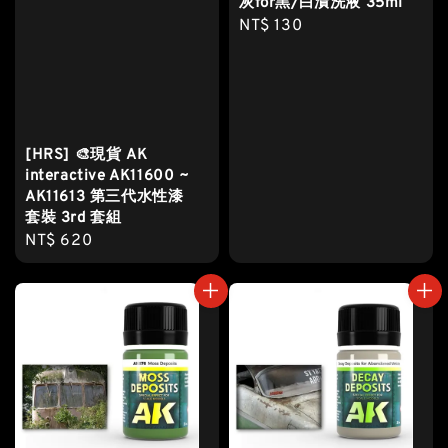
灰for黑/白漬洗液 35ml
Regular
NT$ 130
price
[HRS] 🎨現貨 AK
interactive AK11600 ~
AK11613 第三代水性漆
套裝 3rd 套組
Regular
NT$ 620
price