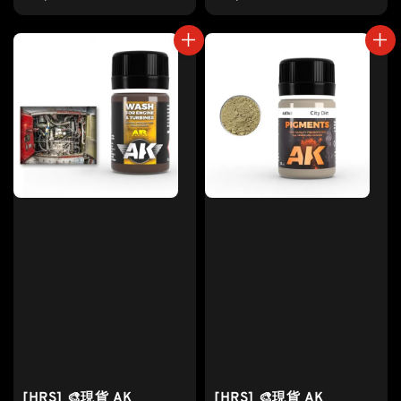
price
price
[HRS] 🎨現貨 AK
[HRS] 🎨現貨 AK