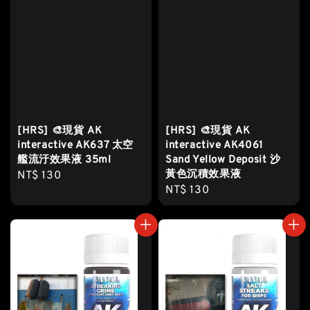
[HRS] 🎨現貨 AK
[HRS] 🎨現貨 AK
interactive AK637 太空
interactive AK4061
艦流汙效果液 35ml
Sand Yellow Deposit 沙
黃色沉積效果液
Regular
NT$ 130
Regular
NT$ 130
price
price