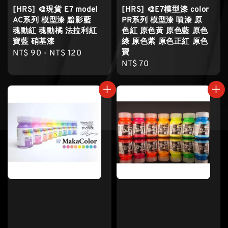
[HRS] 🎨現貨 E7 model
[HRS] 🎨E7模型漆 color
AC系列 模型漆 黯影藍
PR系列 模型漆 噴漆 原
魂動紅 魂動橘 法拉利紅
色紅 原色黃 原色藍 原色
寶藍 硝基漆
綠 原色紫 原色正紅 原色
寶
Regular
NT$ 90
-
NT$ 120
Regular
NT$ 70
price
price