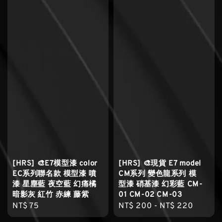
[HRS] 🎨E7模型漆 color
[HRS] 🎨現貨 E7 model
EC系列聯名款 模型漆 噴
CM系列 變色龍系列 模
漆 星塵藍 夜空藍 幻痛橘
型漆 硝基漆 幻彩藍 CM-
暗影灰 紅竹 赤練 藤紫
01 CM-02 CM-03
Regular
NT$ 75
Regular
NT$ 200
-
NT$ 220
price
price