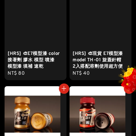
[HRS] 🎨E7模型漆 color
[HRS] 🎨現貨 E7模型漆
接著劑 膠水 模型 噴漆
model TH-01 旋蓋針帽
模型漆 填補 速乾
2入搭配溶劑使用超方便
Regular
NT$ 80
Regular
NT$ 40
price
price