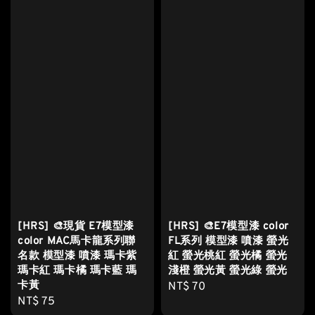
[HRS] 🎨現貨 E7模型漆
[HRS] 🎨E7模型漆 color
color MAC馬卡龍系列聯
FL系列 模型漆 噴漆 螢光
名款 模型漆 噴漆 瑪卡紫
紅 螢光桃紅 螢光橘 螢光
瑪卡紅 瑪卡橘 瑪卡藍 瑪
淺橙 螢光黃 螢光綠 螢光
卡黃
Regular
NT$ 70
Regular
NT$ 75
price