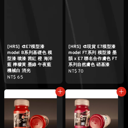
[HRS] 🎨E7模型漆
[HRS] 🎨現貨 E7模型漆
model B系列基礎色 模
model FT系列 模型漆 墨
型漆 噴漆 茜紅 橙 海洋
韻 x E7 聯名合作膚色 FT
藍 檸檬黃 墨綠 午夜藍
系列自然膚色 硝基漆
機械白 消光
Regular
NT$ 70
Regular
NT$ 65
price
price