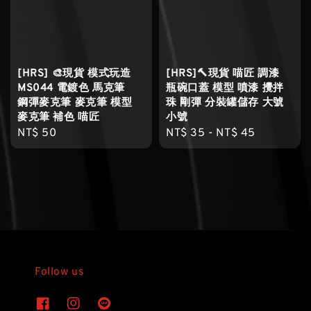
[HRS] 🎨現貨 模式玩造
[HRS]🔨現貨 喵匠 調漆
MS044 電鍍色 馬克筆
瓶碗口蓋 模型 噴漆 攪拌
鋼彈麥克筆 麥克筆 模型
珠 剛彈 分裝罐儲存 大號
麥克筆 補色 喵匠
小號
Regular
NT$ 50
Regular
NT$ 35
-
NT$ 45
price
price
Follow us