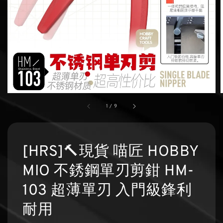
1
/
9
[HRS]🔨現貨 喵匠 HOBBY
MIO 不銹鋼單刃剪鉗 HM-
103 超薄單刃 入門級鋒利
耐用