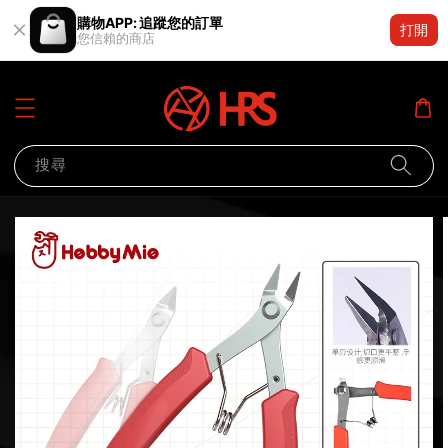
購物APP: 追蹤您的訂單
打開
您信賴的商店
搜尋