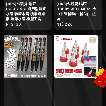
[HRS]🔨現貨 喵匠
[HRS]🔨現貨 喵匠
HOBBY MIO 通用型噴筆
HOBBY MIO HM1021 大
水隔 噴筆水隔 噴筆過濾
力拼裝輔助鉗 輔助鉗 組
器 噴筆水隔 模型工具
裝
Regular
NT$ 130
Regular
NT$ 220
price
price