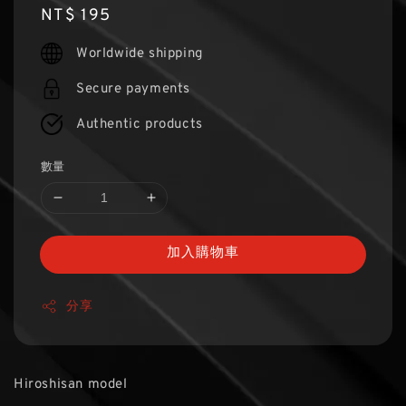
Regular
NT$ 195
price
Worldwide shipping
Secure payments
Authentic products
數量
加入購物車
分享
Hiroshisan model