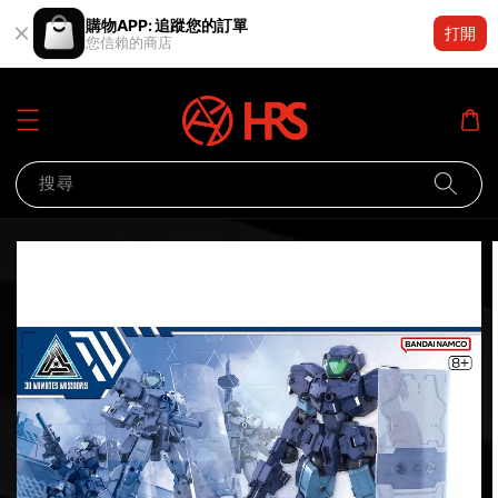
購物APP: 追蹤您的訂單
打開
您信賴的商店
搜尋