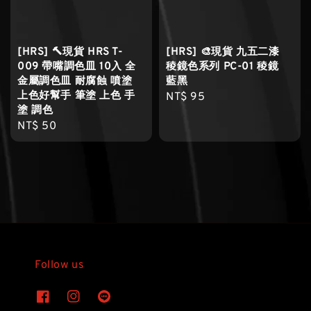
[HRS] 🔨現貨 HRS T-
[HRS] 🎨現貨 九五二漆
009 帶嘴調色皿 10入 全
稜鏡色系列 PC-01 稜鏡
金屬調色皿 耐腐蝕 噴塗
藍黑
上色好幫手 筆塗 上色 手
Regular
NT$ 95
塗 調色
price
Regular
NT$ 50
price
Follow us