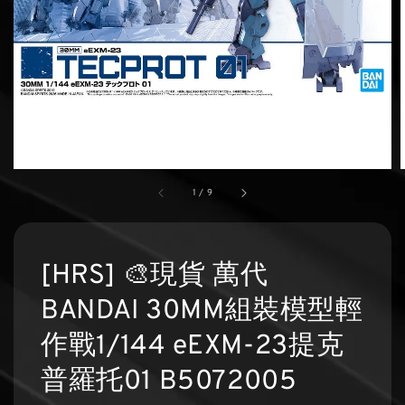
1
/
9
[HRS] 🎨現貨 萬代
BANDAI 30MM組裝模型輕
作戰1/144 eEXM-23提克
普羅托01 B5072005