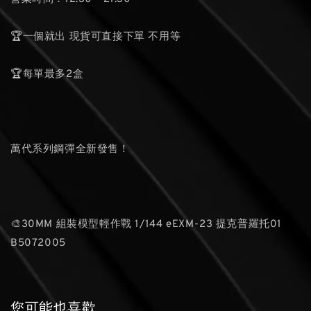
🏆一個就出 現貨可直接下單 不用等
🏆每單最多2盒
萬代系列鋼彈全新發售！
🎨30MM 組裝模型輕作戰 1/144 eEXM-23 提克普羅托01
B5072005
您可能也喜歡