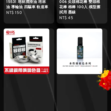
15531 培林潤滑油 培林
006 尖頭棉花棒 雙頭棉
油 導輪油 四驅車 軌道車
花棒 棉棒 100入 模型擦
拭用 墨線
Regular
NT$ 150
Regular
NT$ 45
price
price