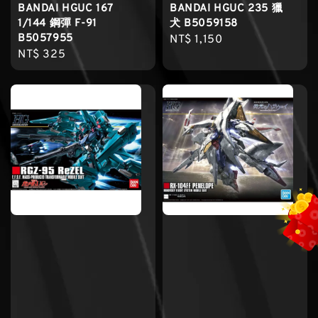
BANDAI HGUC 167
BANDAI HGUC 235 獵
1/144 鋼彈 F-91
犬 B5059158
B5057955
Regular
NT$ 1,150
Regular
NT$ 325
price
price