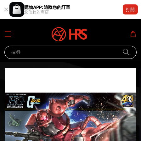
購物APP: 追蹤您的訂單
打開
您信賴的商店
搜尋