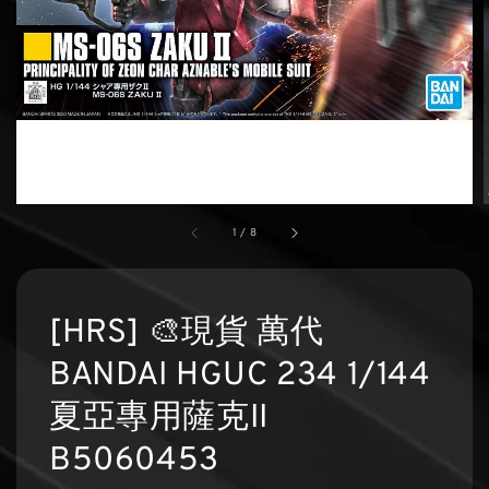
1
/
8
[HRS] 🎨現貨 萬代
BANDAI HGUC 234 1/144
夏亞專用薩克II
B5060453