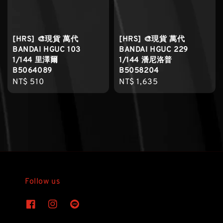
[HRS] 🎨現貨 萬代
[HRS] 🎨現貨 萬代
BANDAI HGUC 103
BANDAI HGUC 229
1/144 里澤爾
1/144 潘尼洛普
B5064089
B5058204
Regular
NT$ 510
Regular
NT$ 1,635
price
price
Follow us