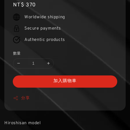
Regular
NT$ 370
price
Worldwide shipping
Secure payments
Authentic products
數量
加入購物車
分享
Hiroshisan model