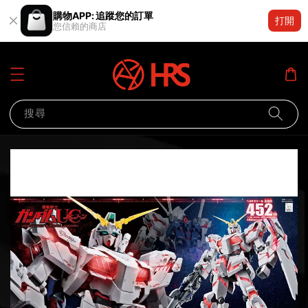
購物APP: 追蹤您的訂單
打開
您信賴的商店
搜尋