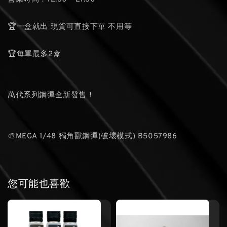
🏆一盒就出 現貨可直接下單 不用等
🏆每單最多2盒
萬代系列鋼彈全新發售！
🎨MEGA 1/48 獨角獸鋼彈(破壞模式) B5057986
您可能也喜歡