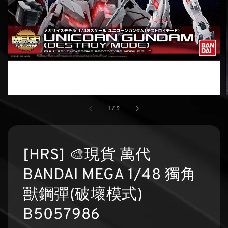
1
/
9
[HRS] 🎨現貨 萬代
BANDAI MEGA 1/48 獨角
獸鋼彈(破壞模式)
B5057986