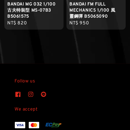
BANDAI MG 032 1/100
BANDAI FM FULL
古夫特裝型 MS-07B3
MECHANICS 1/100 風
B5061575
靈鋼彈 B5065090
Regular
NT$ 820
Regular
NT$ 950
price
price
Follow us
We accept