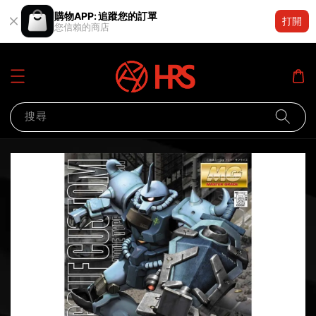
購物APP: 追蹤您的訂單
打開
您信賴的商店
搜尋