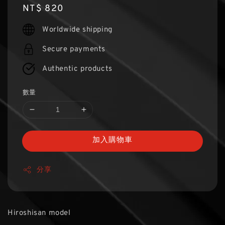
Regular
NT$ 820
price
Worldwide shipping
Secure payments
Authentic products
數量
加入購物車
分享
Hiroshisan model