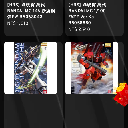
[HRS] 🎨現貨 萬代
[HRS] 🎨現貨 萬代
BANDAI MG 146 沙漠鋼
BANDAI MG 1/100
彈EW B5063043
FAZZ Ver.Ka
B5058880
Regular
NT$ 1,010
Regular
NT$ 2,740
price
price