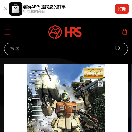
購物APP: 追蹤您的訂單
打開
您信賴的商店
搜尋