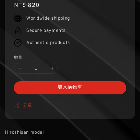
Regular
NT$ 820
price
Worldwide shipping
Secure payments
Authentic products
數量
加入購物車
分享
Hiroshisan model