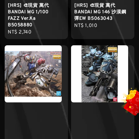
[HRS] 🎨現貨 萬代
[HRS] 🎨現貨 萬代
BANDAI MG 1/100
BANDAI MG 146 沙漠鋼
FAZZ Ver.Ka
彈EW B5063043
B5058880
Regular
NT$ 1,010
Regular
NT$ 2,740
price
price