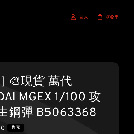
登入
購物車
S] 🎨現貨 萬代
AI MGEX 1/100 攻
鋼彈 B5063368
50
售完