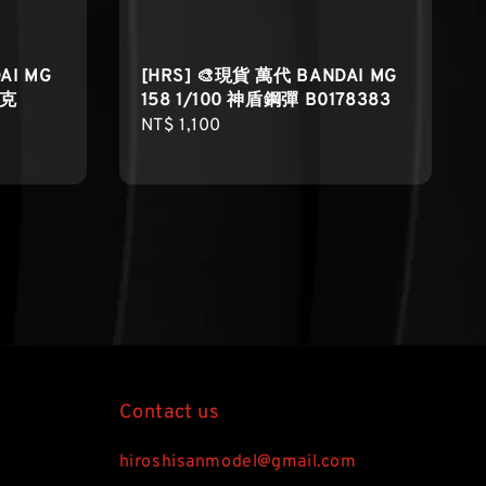
AI MG
[HRS] 🎨現貨 萬代 BANDAI MG
寇克
158 1/100 神盾鋼彈 B0178383
Regular
NT$ 1,100
price
Contact us
hiroshisanmodel@gmail.com