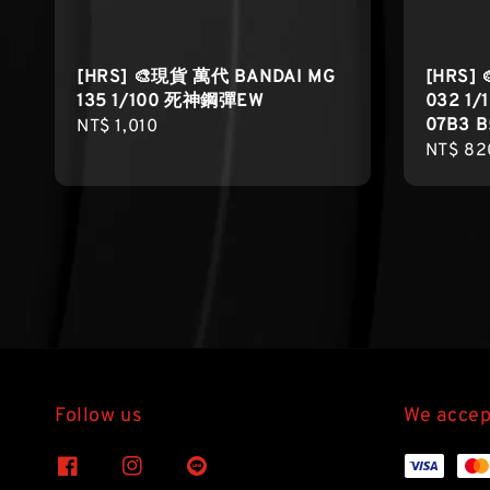
[HRS] 🎨現貨 萬代 BANDAI MG
[HRS]
135 1/100 死神鋼彈EW
032 1
07B3 B
Regular
NT$ 1,010
Regula
NT$ 82
price
price
Follow us
We accep