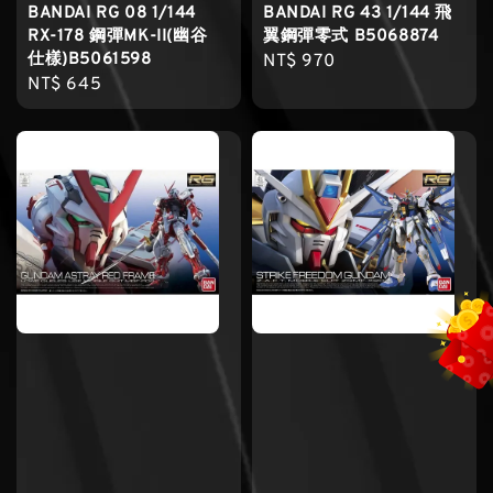
BANDAI RG 08 1/144
BANDAI RG 43 1/144 飛
RX-178 鋼彈MK-II(幽谷
翼鋼彈零式 B5068874
仕樣)B5061598
Regular
NT$ 970
Regular
NT$ 645
price
price