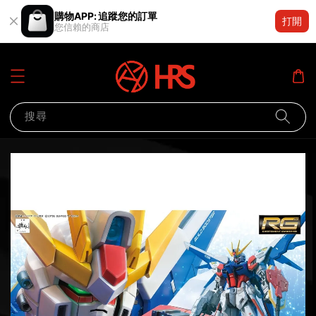
購物APP: 追蹤您的訂單
打開
您信賴的商店
搜尋