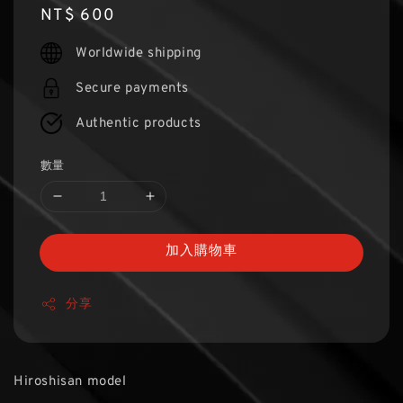
Regular
NT$ 600
price
Worldwide shipping
Secure payments
Authentic products
數量
加入購物車
分享
Hiroshisan model