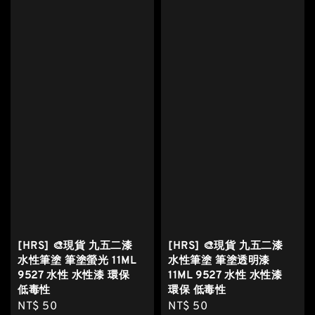
[HRS] 🎨現貨 九五二漆
[HRS] 🎨現貨 九五二漆
水性筆塗 筆塗螢光 11ML
水性筆塗 筆塗透明漆
9527 水性 水性漆 環保
11ML 9527 水性 水性漆
低毒性
環保 低毒性
Regular
NT$ 50
Regular
NT$ 50