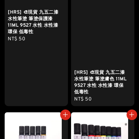
[HRS] 🎨現貨 九五二漆
水性筆塗 筆塗保護漆
11ML 9527 水性 水性漆
環保 低毒性
Regular
NT$ 50
price
[HRS] 🎨現貨 九五二漆
水性筆塗 筆塗膚色 11ML
9527 水性 水性漆 環保
低毒性
Regular
NT$ 50
price