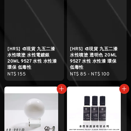
[HRS] 🎨現貨 九五二漆
[HRS] 🎨現貨 九五二漆
水性噴塗 水性電鍍銀
水性噴塗 透明色 20ML
20ML 9527 水性 水性漆
9527 水性 水性漆 環保
環保 低毒性
低毒性
Regular
NT$ 155
Regular
NT$ 85
-
NT$ 100
price
price