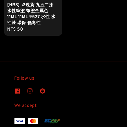
[HRS] 🎨現貨 九五二漆
水性筆塗 筆塗金屬色
11ML 11ML 9527 水性 水
性漆 環保 低毒性
Regular
NT$ 50
price
Follow us
We accept