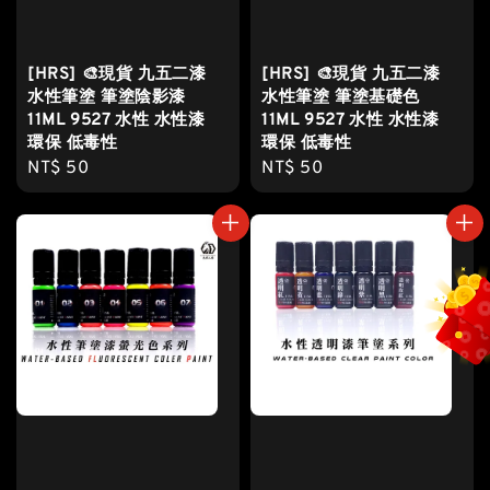
[HRS] 🎨現貨 九五二漆
[HRS] 🎨現貨 九五二漆
水性筆塗 筆塗陰影漆
水性筆塗 筆塗基礎色
11ML 9527 水性 水性漆
11ML 9527 水性 水性漆
環保 低毒性
環保 低毒性
Regular
NT$ 50
Regular
NT$ 50
price
price