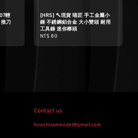
-07輕
[HRS] 🔨現貨 喵匠 手工金屬小
 推刀
錘 不銹鋼鋁合金 大小雙頭 耐用
工具錘 迷你榔頭
Regular
NT$ 80
price
Contact us
hiroshisanmodel@gmail.com