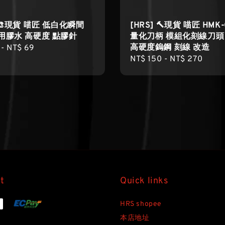
] 🎨現貨 喵匠 低白化瞬間
[HRS] 🔨現貨 喵匠 HMK
用膠水 高硬度 點膠針
量化刀柄 模組化刻線刀頭
高硬度鎢鋼 刻線 改造
r
-
NT$ 69
Regular
NT$ 150
-
NT$ 270
price
t
Quick links
HRS shopee
本店地址