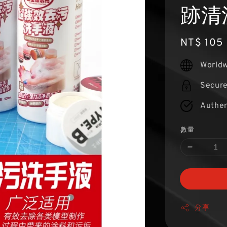
跡清
Regular
NT$ 105
price
Worldw
Secur
Authen
數量
分享