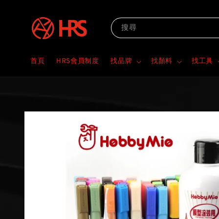
搜尋
首頁
HRS會員制度
找品牌
找顏料
找工具