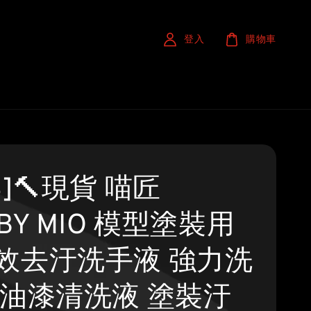
登入
購物車
S]🔨現貨 喵匠
BY MIO 模型塗裝用
效去汙洗手液 強力洗
 油漆清洗液 塗裝汙