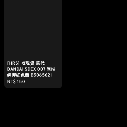
[HRS] 🎨現貨 萬代
BANDAI SDEX 007 異端
鋼彈紅色機 B5065621
Regular
NT$ 150
price