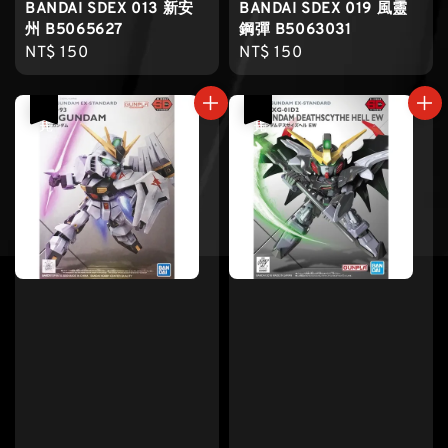
BANDAI SDEX 013 新安
BANDAI SDEX 019 風靈
州 B5065627
鋼彈 B5063031
Regular
NT$ 150
Regular
NT$ 150
price
price
售完
售完