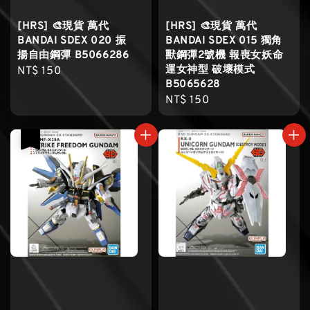
[HRS] 🎨現貨 萬代
[HRS] 🎨現貨 萬代
BANDAI SDEX 020 振
BANDAI SDEX 015 獨角
揚自由鋼彈 B5066286
獸鋼彈2號機 報喪女妖命
運女神型 破壞模式
Regular
NT$ 150
B5065628
price
Regular
NT$ 150
price
售完