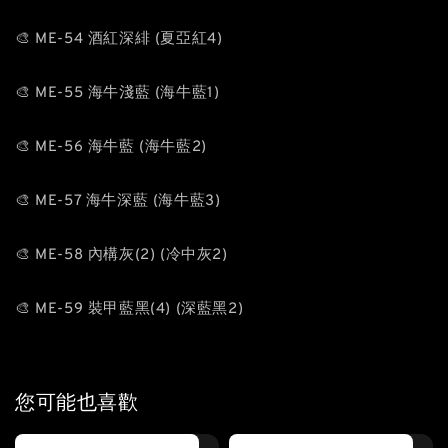
🎨 ME-54 酒紅深緋 (夏亞紅4)
🎨 ME-55 海牛淺藍 (海牛藍1)
🎨 ME-56 海牛藍 (海牛藍2)
🎨 ME-57 海牛深藍 (海牛藍3)
🎨 ME-58 內構灰(2) (冷中灰2)
🎨 ME-59 裝甲藍黑(4) (深藍黑2)
您可能也喜歡