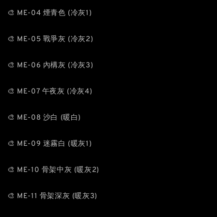
🎨 ME-04 煙青色 (冷灰1)
🎨 ME-05 戰爭灰 (冷灰2)
🎨 ME-06 內構灰 (冷灰3)
🎨 ME-07 午夜灰 (冷灰4)
🎨 ME-08 沙白 (暖白)
🎨 ME-09 迷霧白 (暖灰1)
🎨 ME-10 骨架中灰 (暖灰2)
🎨 ME-11 骨架深灰 (暖灰3)