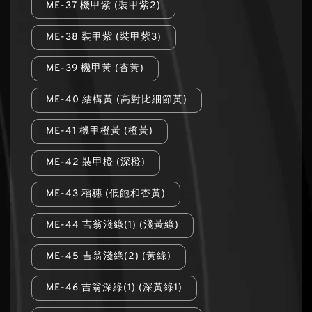
ME-37 機甲紫 (裝甲紫2)
ME-38 裝甲紫 (裝甲紫3)
ME-39 機甲黃 (杏黃)
ME-40 結構黃 (高對比細節黃)
ME-41 機甲橙黃 (橙黃)
ME-42 裝甲橙 (深橙)
ME-43 稻穗 (低飽和杏黃)
ME-44 吉翁淺綠(1) (淺黃綠)
ME-45 吉翁淺綠(2) (黃綠)
ME-46 吉翁深綠(1) (深黃綠1)