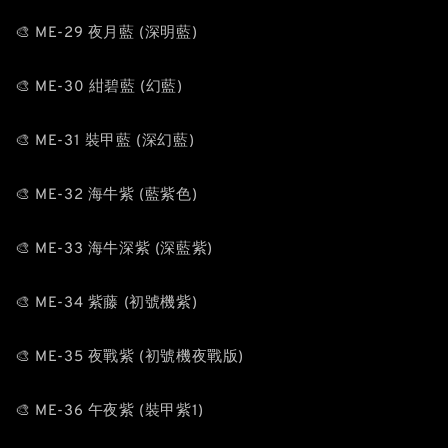
🎨 ME-29 夜月藍 (深明藍)
🎨 ME-30 紺碧藍 (幻藍)
🎨 ME-31 裝甲藍 (深幻藍)
🎨 ME-32 海牛紫 (藍紫色)
🎨 ME-33 海牛深紫 (深藍紫)
🎨 ME-34 紫藤 (初號機紫)
🎨 ME-35 夜戰紫 (初號機夜戰版)
🎨 ME-36 午夜紫 (裝甲紫1)