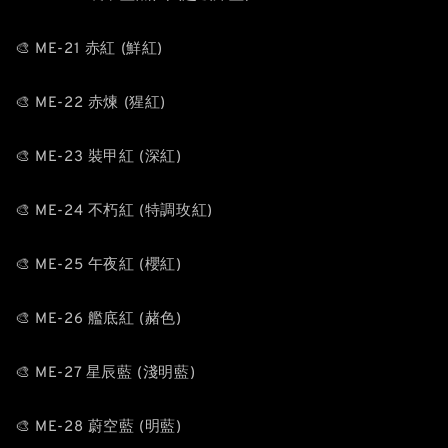
🎨 ME-21 赤紅 (鮮紅)
🎨 ME-22 赤煉 (猩紅)
🎨 ME-23 裝甲紅 (深紅)
🎨 ME-24 不朽紅 (特調玫紅)
🎨 ME-25 午夜紅 (櫻紅)
🎨 ME-26 艦底紅 (赭色)
🎨 ME-27 星辰藍 (淺明藍)
🎨 ME-28 蔚空藍 (明藍)