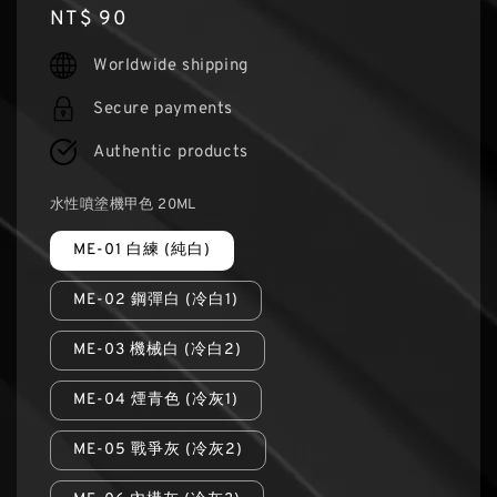
Regular
NT$ 90
price
Worldwide shipping
Secure payments
Authentic products
水性噴塗機甲色 20ML
ME-01 白練 (純白)
ME-02 鋼彈白 (冷白1)
ME-03 機械白 (冷白2)
ME-04 煙青色 (冷灰1)
ME-05 戰爭灰 (冷灰2)