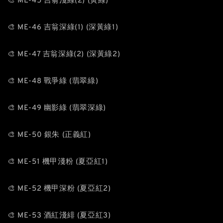
🎨 ME-45 吉翁淺綠(2) (黃綠)
🎨 ME-46 吉翁深綠(1) (深黃綠1)
🎨 ME-47 吉翁深綠(2) (深黃綠2)
🎨 ME-48 戰爭綠 (翡翠綠)
🎨 ME-49 幽影綠 (翡翠深綠)
🎨 ME-50 銀朱 (正義紅)
🎨 ME-51 機甲淺粉 (夏亞紅1)
🎨 ME-52 機甲深粉 (夏亞紅2)
🎨 ME-53 酒紅淺緋 (夏亞紅3)