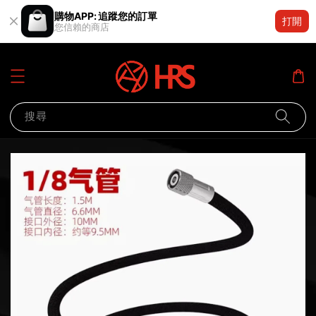
購物APP: 追蹤您的訂單
打開
您信賴的商店
搜尋