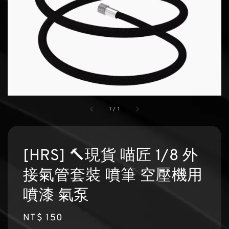
1
/
1
[HRS] 🔨現貨 喵匠 1/8 外
接氣管套裝 噴筆 空壓機用
噴漆 氣泵
Regular
NT$ 150