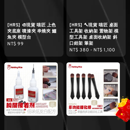
[HRS] 🎨現貨 喵匠 上色
[HRS] 🔨現貨 喵匠 桌面
夾底座 噴漆夾 串燒夾 鱷
工具架 收納架 置物架 模
魚夾 模型台
型工具架 桌面收納架 斜
口鉗架 筆架
Regular
NT$ 99
Regular
NT$ 380
-
NT$ 1,100
price
price