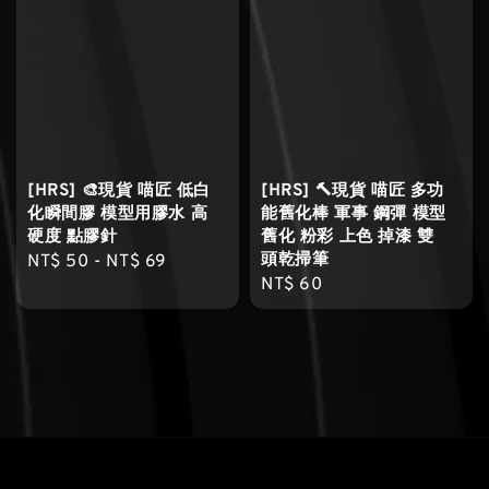
[HRS] 🎨現貨 喵匠 低白
[HRS] 🔨現貨 喵匠 多功
化瞬間膠 模型用膠水 高
能舊化棒 軍事 鋼彈 模型
硬度 點膠針
舊化 粉彩 上色 掉漆 雙
頭乾掃筆
Regular
NT$ 50
-
NT$ 69
Regular
NT$ 60
price
price