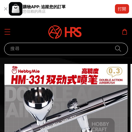
購物APP: 追蹤您的訂單
打開
您信賴的商店
搜尋