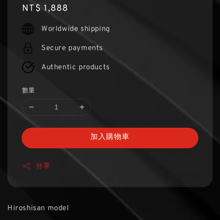
Regular
NT$ 1,888
price
Worldwide shipping
Secure payments
Authentic products
數量
加入購物車
分享
Hiroshisan model