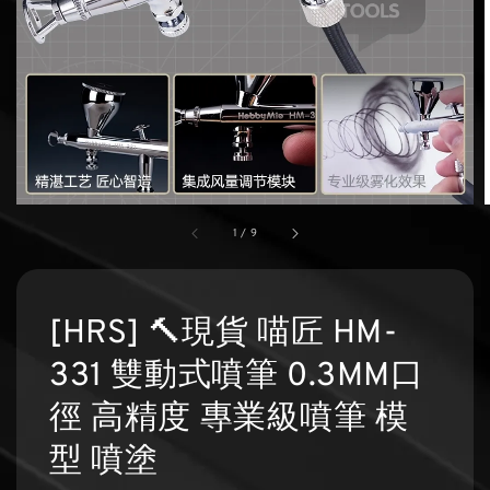
1
/
9
[HRS] 🔨現貨 喵匠 HM-
331 雙動式噴筆 0.3MM口
徑 高精度 專業級噴筆 模
型 噴塗