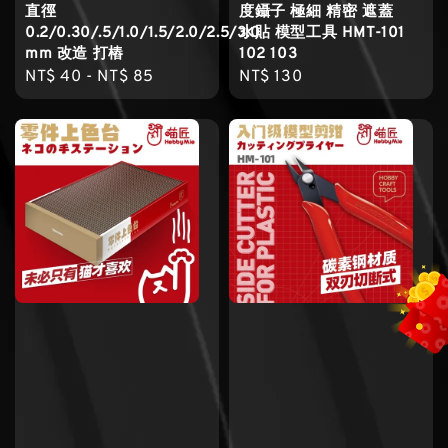
直徑
度鑷子 極細 精密 遮蓋
0.2/0.30/.5/1.0/1.5/2.0/2.5/3.0
水貼 模型工具 HMT-101
mm 改造 打樁
102 103
Regular
NT$ 40
-
NT$ 85
Regular
NT$ 130
price
price