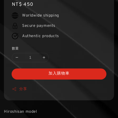
Regular
NT$ 450
price
Worldwide shipping
Secure payments
Authentic products
數量
加入購物車
分享
Hiroshisan model