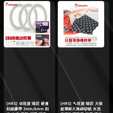
[HRS] 🎨現貨 喵匠 硬邊
[HRS] 🔨現貨 喵匠 大張
刻線膠帶 3mm/6mm 刻
超薄耐久海綿砂紙 水洗