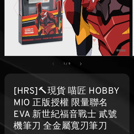
1
/
9
[HRS]🔨現貨 喵匠 HOBBY
MIO 正版授權 限量聯名
EVA 新世紀福音戰士 貳號
機筆刀 全金屬寬刃筆刀