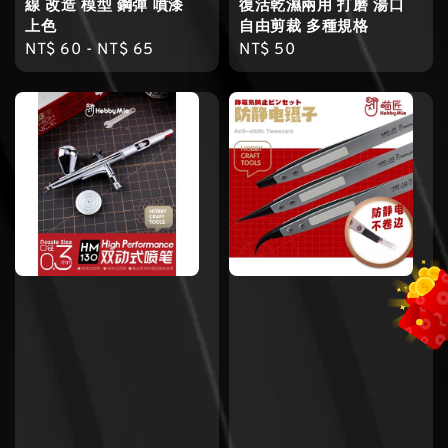
線 改造 模型 鋼彈 噴漆
復活乾濕兩用 打磨 湯口
上色
自由剪裁 多種規格
Regular
NT$ 60
-
NT$ 65
Regular
NT$ 50
price
price