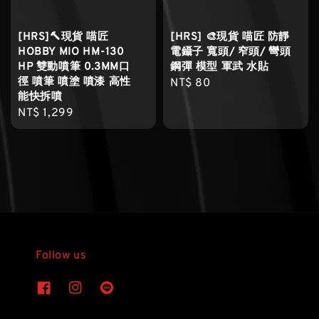
[HRS]🔨現貨 喵匠
[HRS] 🎨現貨 喵匠 防靜
HOBBY MIO HM-130
電鑷子 寬頭/ 窄頭/ 彎頭
HP 雙動噴筆 0.3MM口
鋼彈 模型 軍武 水貼
徑 噴筆 噴塗 噴漆 高性
Regular
NT$ 80
能快拆噴
price
Regular
NT$ 1,299
price
Follow us