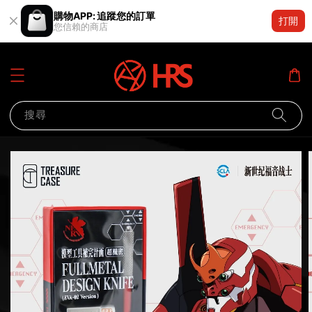
購物APP: 追蹤您的訂單
打開
您信賴的商店
搜尋