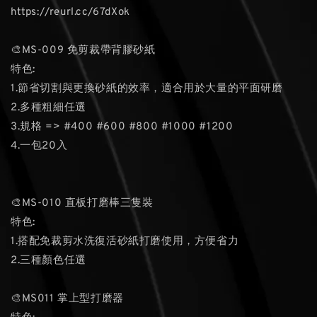
https://reurl.cc/67dXok
🎨MS-009 免剪裁帶背膠砂紙
特色:
1.節省切割與更換砂紙的效率，適合用於大量的平面研磨
2.多種粗細任選
3.規格 => #400 #600 #800 #1000 #1200
4.一包20入
🎨MS-010 直板打磨棒三隻裝
特色:
1.搭配免裁剪水洗復活砂紙打磨使用，方便省力
2.三種顏色任選
🎨MS011 掌上型打磨器