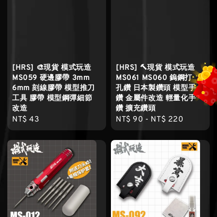
[HRS] 🎨現貨 模式玩造
[HRS] 🔨現貨 模式玩造
MS059 硬邊膠帶 3mm
MS061 MS060 鎢鋼打
6mm 刻線膠帶 模型推刀
孔鑽 日本製鑽頭 模型手
工具 膠帶 模型鋼彈細節
鑽 金屬件改造 輕量化手
改造
鑽 擴充鑽頭
Regular
NT$ 43
Regular
NT$ 90
-
NT$ 220
price
price