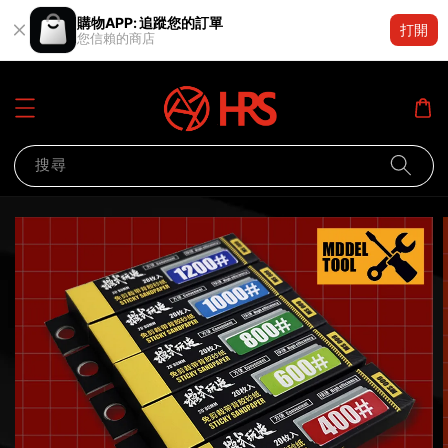
購物APP: 追蹤您的訂單
打開
您信賴的商店
搜尋