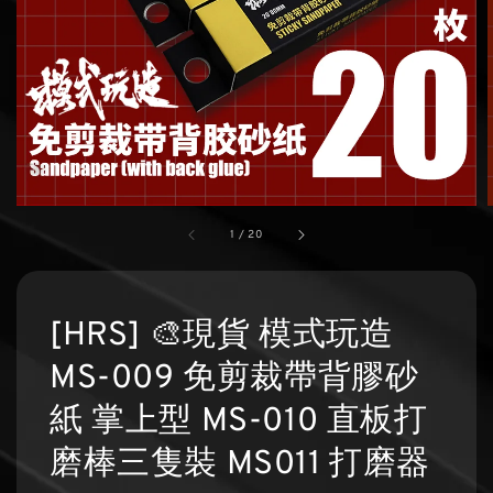
1
/
20
[HRS] 🎨現貨 模式玩造
MS-009 免剪裁帶背膠砂
紙 掌上型 MS-010 直板打
磨棒三隻裝 MS011 打磨器