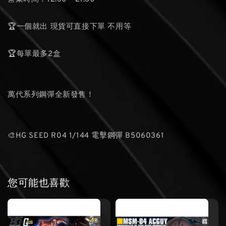
🏆一個就出 現貨可直接下單 不用等
🏆每單最多2盒
萬代系列鋼彈全新發售！
🎨HG SEED R04 1/144 電擊鋼彈 B5060361
您可能也喜歡