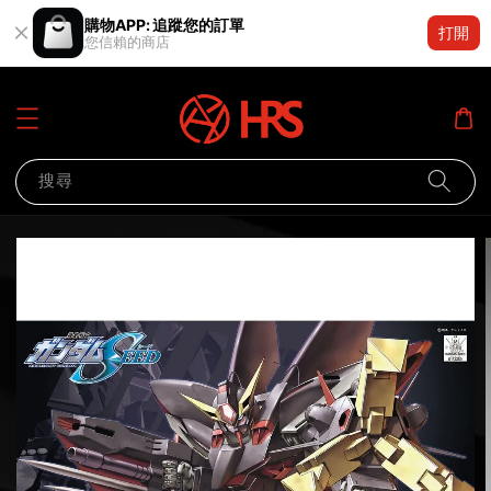
購物APP: 追蹤您的訂單
打開
您信賴的商店
搜尋