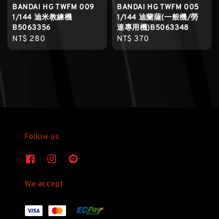
BANDAI HG TWFM 009
BANDAI HG TWFM 005
1/144 迪米教練機
1/144 迪蘭薩(一般機/勞
B5063356
達專用機)B5063348
Regular
NT$ 280
Regular
NT$ 370
price
price
Follow us
We accept