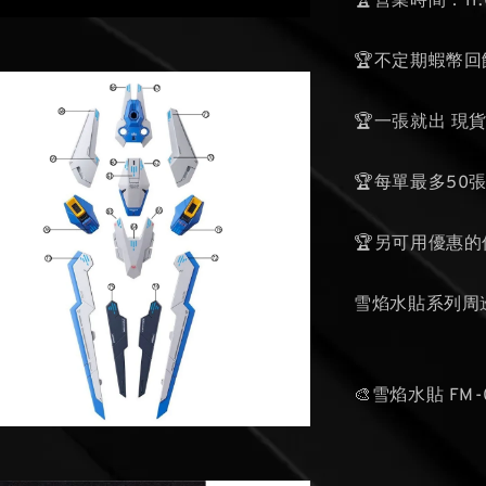
🏆營業時間：1
🏆不定期蝦幣回
🏆一張就出 現
🏆每單最多50
🏆另可用優惠
雪焰水貼系列周
🎨雪焰水貼 FM-