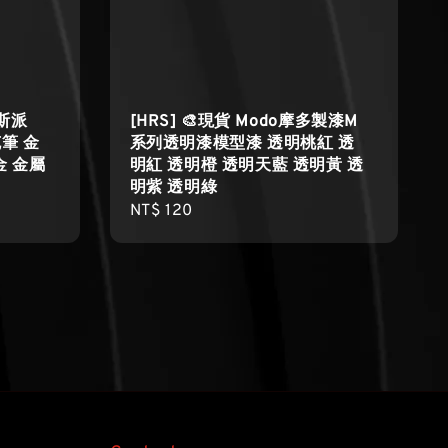
迪斯派
[HRS] 🎨現貨 Modo摩多製漆M
筆 金
系列透明漆模型漆 透明桃紅 透
金 金屬
明紅 透明橙 透明天藍 透明黃 透
明紫 透明綠
Regular
NT$ 120
price