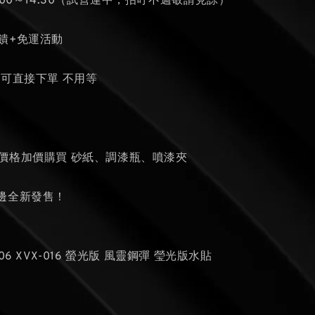
1:00～14:30（試營運中，招呼不週敬請見諒）
饋+免運活動
貨可直接下單 不用等
張
的價格加價購買 砂紙、調漆瓶、噴漆夾
邊全新發售！
06 XVX-016 螢光版 風靈鋼彈 瑩光版水貼