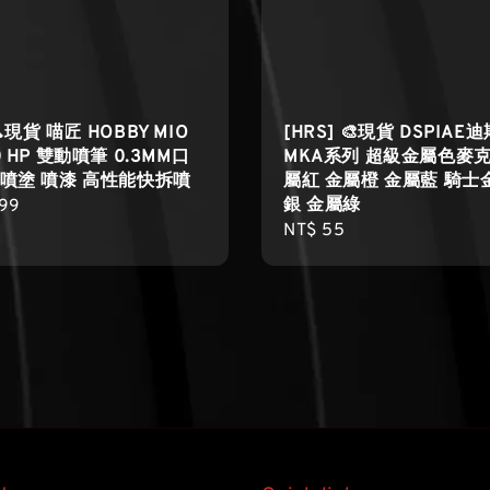
🔨現貨 喵匠 HOBBY MIO
[HRS] 🎨現貨 DSPIAE
0 HP 雙動噴筆 0.3MM口
MKA系列 超級金屬色麥克
 噴塗 噴漆 高性能快拆噴
屬紅 金屬橙 金屬藍 騎士
銀 金屬綠
r
299
Regular
NT$ 55
price