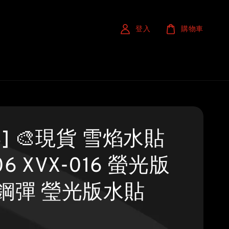
登入
購物車
S] 🎨現貨 雪焰水貼
06 XVX-016 螢光版
鋼彈 瑩光版水貼