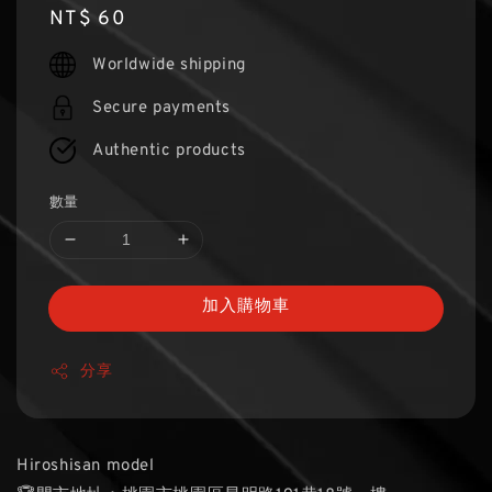
Regular
NT$ 60
price
Worldwide shipping
Secure payments
Authentic products
數量
加入購物車
分享
Hiroshisan model