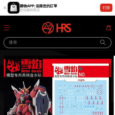
購物APP: 追蹤您的訂單
打開
您信賴的商店
搜尋