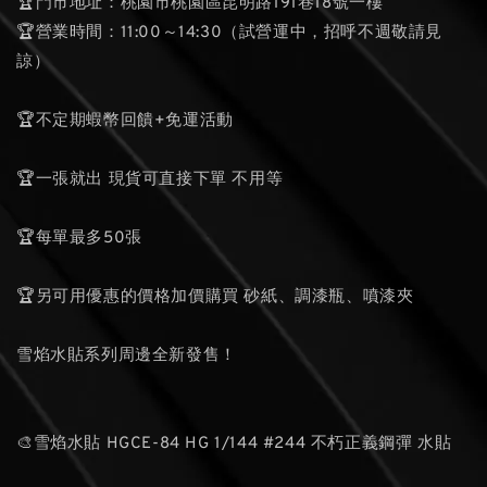
🏆門市地址：桃園市桃園區昆明路191巷18號一樓
🏆營業時間：11:00～14:30（試營運中，招呼不週敬請見
諒）
🏆不定期蝦幣回饋+免運活動
🏆一張就出 現貨可直接下單 不用等
🏆每單最多50張
🏆另可用優惠的價格加價購買 砂紙、調漆瓶、噴漆夾
雪焰水貼系列周邊全新發售！
🎨雪焰水貼 HGCE-84 HG 1/144 #244 不朽正義鋼彈 水貼