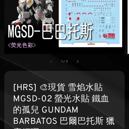
1
/
3
[HRS] 🎨現貨 雪焰水貼
MGSD-02 螢光水貼 鐵血
的孤兒 GUNDAM
BARBATOS 巴爾巴托斯 獵