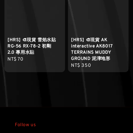
[HRS] 🎨現貨 雪焰水貼
[HRS] 🎨現貨 AK
RG-56 RX-78-2 初剛
interactive AK8017
2.0 專用水貼
TERRAINS MUDDY
GROUND 泥濘地形
Regular
NT$ 70
Regular
NT$ 350
price
price
Follow us