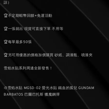
諒）
🏆不定期蝦幣回饋+免運活動
🏆一張就出 現貨可直接下單 不用等
🏆每單最多50張
🏆另可用優惠的價格加價購買 砂紙、調漆瓶、噴漆夾
雪焰水貼系列周邊全新發售！
🎨雪焰水貼 MGSD-02 螢光水貼 鐵血的孤兒 GUNDAM
BARBATOS 巴爾巴托斯 獵魔鋼彈