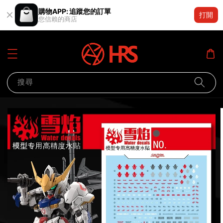
購物APP: 追蹤您的訂單
打開
您信賴的商店
搜尋