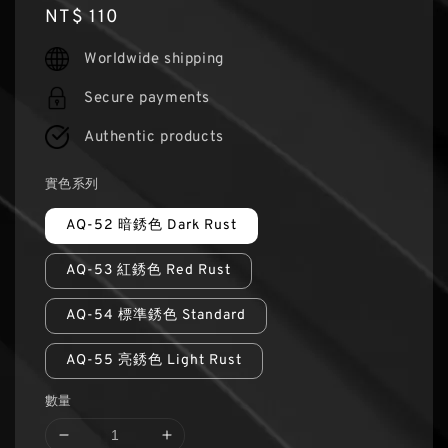
Regular
NT$ 110
price
Worldwide shipping
Secure payments
Authentic products
實色系列
AQ-52 暗銹色 Dark Rust
AQ-53 紅銹色 Red Rust
AQ-54 標準銹色 Standard
AQ-55 亮銹色 Light Rust
數量