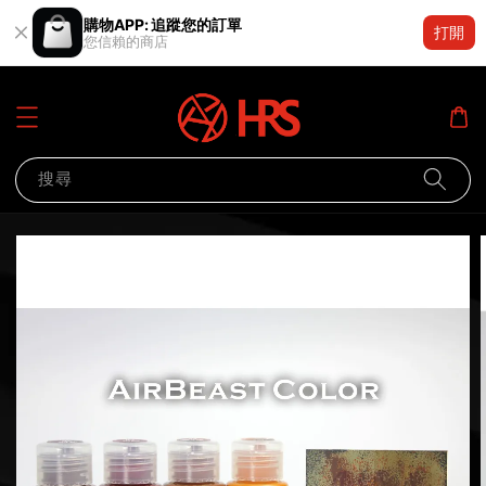
購物APP: 追蹤您的訂單
打開
您信賴的商店
搜尋