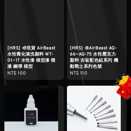
[HRS] 🎨現貨 AirBeast
[HRS] 🎨AirBeast AQ-
水性舊化漬洗顏料 WT-
66~AQ-75 水性壓克力
01~17 水性漆 模型漆 噴
顏料 吉翁配色組系列 機
漆 鋼彈 模型
動戰士系列色號
Regular
NT$ 100
Regular
NT$ 110
price
price