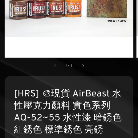
1
/
6
[HRS] 🎨現貨 AirBeast 水
性壓克力顏料 實色系列
AQ-52~55 水性漆 暗銹色
紅銹色 標準銹色 亮銹