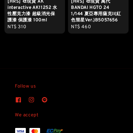
[HRS] 🎨現貨 AK
[HRS] 🎨現貨 萬代
interactive AK11252 水
BANDAI HGTO 24
性壓克力漆 超級消光保
1/144 夏亞專用薩克II(紅
護漆 保護漆 100ml
色彗星Ver.)B5057656
Regular
NT$ 310
Regular
NT$ 460
price
price
Follow us
We accept