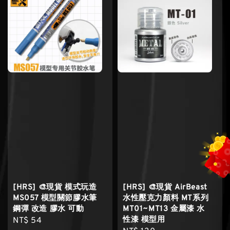
[HRS] 🎨現貨 模式玩造
[HRS] 🎨現貨 AirBeast
MS057 模型關節膠水筆
水性壓克力顏料 MT系列
鋼彈 改造 膠水 可動
MT01~MT13 金屬漆 水
性漆 模型用
Regular
NT$ 54