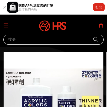
購物APP: 追蹤您的訂單
打開
您信賴的商店
搜尋