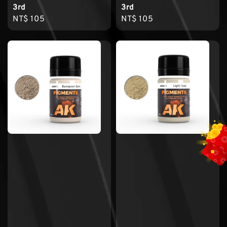
3rd
3rd
Regular
NT$ 105
Regular
NT$ 105
price
price