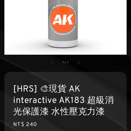
1
/
1
[HRS] 🎨現貨 AK
interactive AK183 超級消
光保護漆 水性壓克力漆
Regular
NT$ 240