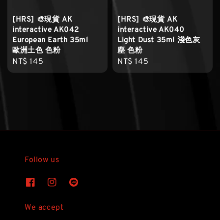
[HRS] 🎨現貨 AK
[HRS] 🎨現貨 AK
interactive AK042
interactive AK040
European Earth 35ml
Light Dust 35ml 淺色灰
歐洲土色 色粉
塵 色粉
Regular
NT$ 145
Regular
NT$ 145
price
price
Follow us
We accept