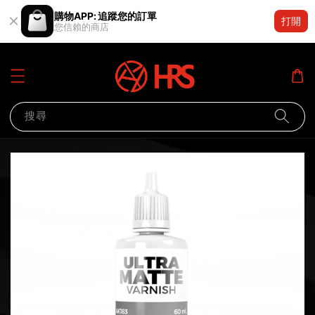
購物APP: 追蹤您的訂單
打開
您信賴的商店
搜尋