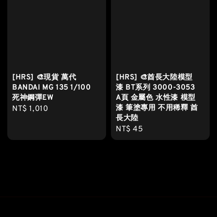
[HRS] 🎨現貨 萬代
[HRS] 🎨酋長大陸模型
BANDAI MG 135 1/100
漆 BT系列 3000-3053
死神鋼彈EW
A頁 金屬色 水性漆 模型
漆 筆塗專用 不用稀釋 酋
Regular
NT$ 1,010
長大陸
price
Regular
NT$ 45
price