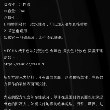
🎨漆性：水性漆
🎨容量: 17ml
🎨特性：
1. 噴塗開發的⼀款水性漆，可以加入溶劑直接噴塗。
2. 筆塗也適用。
3. 較於一般硝基漆，水性漆氣味低。
MECHA 機甲色系列螢光色 金屬色 漬洗色 特效色 保護漆連
結如下：
https://reurl.cc/xlA0jN
新配方壓克力顏料，具有緞面飾面、超強抗衝擊性，專為強
力操作的噴槍表面而設計。
先進的配方包含革命性成分，即使在最困難的表面也能保證
出色的附著力，並能很好地抵抗粗暴處理、衝擊、摩擦、划