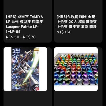
[HRS] 🎨田宮 TAMIYA
[HRS]🔨現貨 喵匠 金屬
LP 系列 模型漆 硝基漆
上色夾 20入 模型噴塗夾
Lacquer Painto LP-
上色夾 噴漆夾 噴塗 噴漆
1~LP-85
Regular
NT$ 150
Regular
NT$ 50
-
NT$ 70
price
price