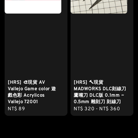
[HRS] 🎨現貨 AV
[HRS] 🔨現貨
Vallejo Game color 遊
MADWORKS DLC刻線刀
戲色彩 Acrylicos
鷹嘴刀 DLC版 0.1mm ~
Vallejo 72001
0.5mm 雕刻刀 刻線刀
Regular
NT$ 89
Regular
NT$ 320
-
NT$ 360
price
price