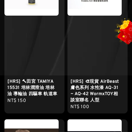
[HRS] 🔨田宮 TAMIYA
[HRS] 🎨現貨 AirBeast
15531 培林潤滑油 培林
膚色系列 水性漆 AQ-31
油 導輪油 四驅車 軌道車
~ AQ-42 WormxTOY相
談室聯名 人型
Regular
NT$ 150
Regular
NT$ 100
price
price