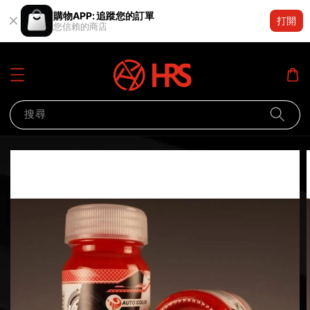
購物APP: 追蹤您的訂單
打開
您信賴的商店
搜尋