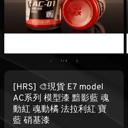
1
/
5
[HRS] 🎨現貨 E7 model
AC系列 模型漆 黯影藍 魂
動紅 魂動橘 法拉利紅 寶
藍 硝基漆