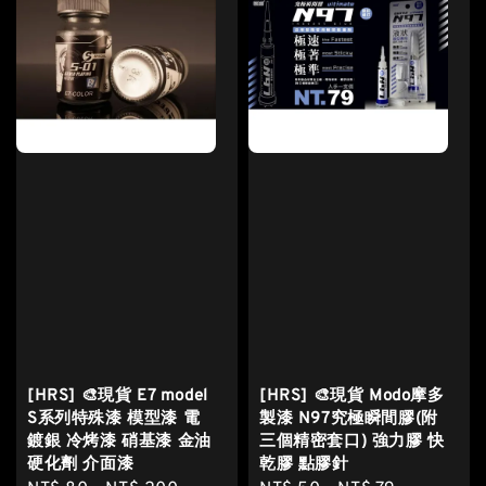
[HRS] 🎨現貨 E7 model
[HRS] 🎨現貨 Modo摩多
S系列特殊漆 模型漆 電
製漆 N97究極瞬間膠(附
鍍銀 冷烤漆 硝基漆 金油
三個精密套口) 強力膠 快
硬化劑 介面漆
乾膠 點膠針