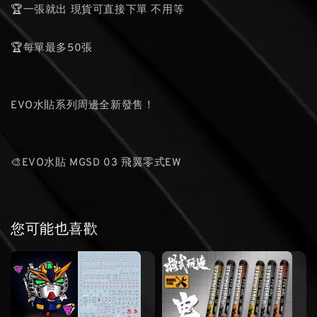
🏆一張就出 現貨可直接下單 不用等
🏆每單最多50張
EVO水貼系列周邊全新發售！
🎨EVO水貼 MGSD 03 飛翼零式EW
您可能也喜歡