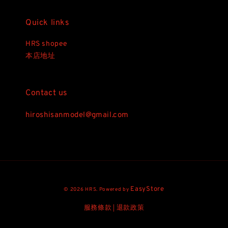
Quick links
HRS shopee
本店地址
Contact us
hiroshisanmodel@gmail.com
EasyStore
© 2026 HRS. Powered by
服務條款
退款政策
|