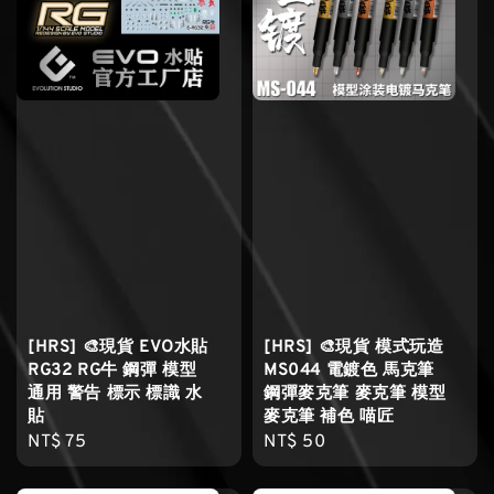
[HRS] 🎨現貨 EVO水貼
[HRS] 🎨現貨 模式玩造
RG32 RG牛 鋼彈 模型
MS044 電鍍色 馬克筆
通用 警告 標示 標識 水
鋼彈麥克筆 麥克筆 模型
貼
麥克筆 補色 喵匠
Regular
NT$ 75
Regular
NT$ 50
price
price