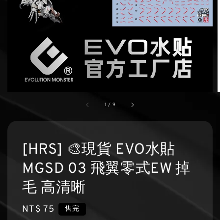
1
/
9
[HRS] 🎨現貨 EVO水貼
MGSD 03 飛翼零式EW 掉
毛 高清晰
Regular
NT$ 75
售完