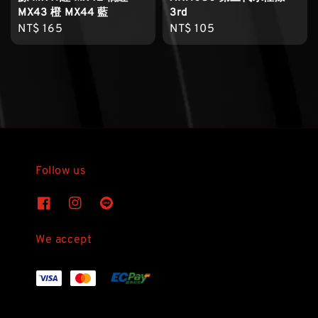
MX43 橙 MX44 藍
3rd
Regular
NT$ 165
Regular
NT$ 105
price
price
Follow us
We accept