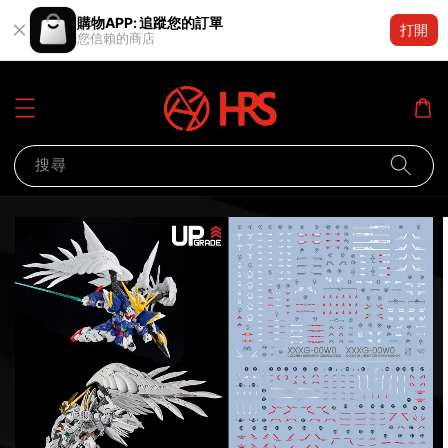
購物APP: 追蹤您的訂單
打開
您信賴的商店
搜尋