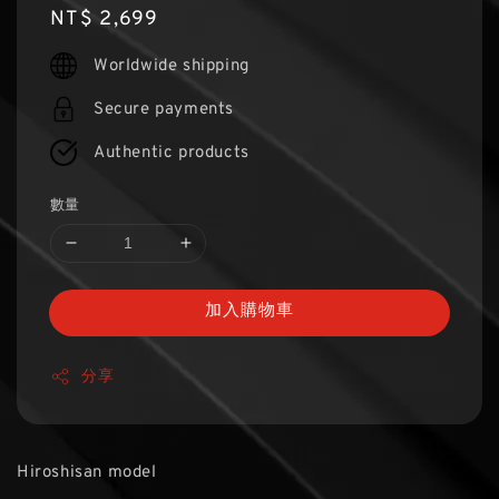
Regular
NT$ 2,699
price
Worldwide shipping
Secure payments
Authentic products
數量
加入購物車
分享
Hiroshisan model