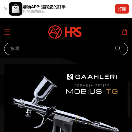
購物APP: 追蹤您的訂單
打開
您信賴的商店
搜尋