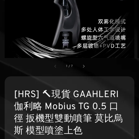
1
/
7
[HRS] 🔨現貨 GAAHLERI
伽利略 Mobius TG 0.5 口
徑 扳機型雙動噴筆 莫比烏
斯 模型噴塗上色