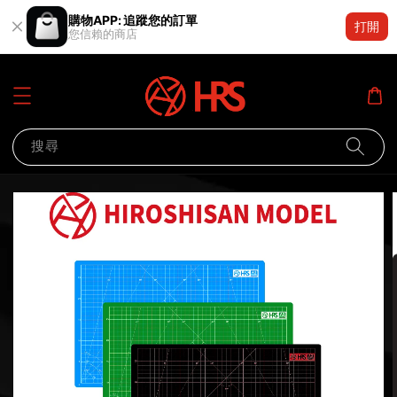
購物APP: 追蹤您的訂單
打開
您信賴的商店
搜尋