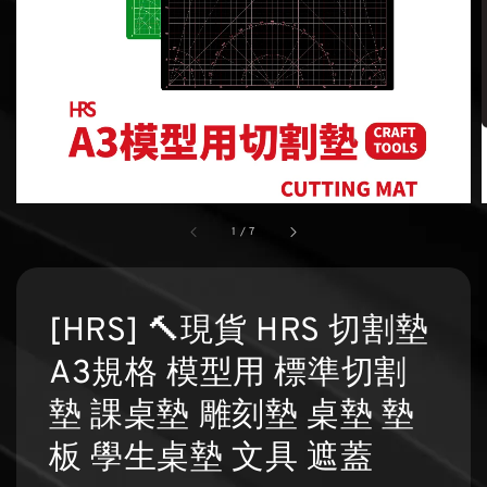
1
/
7
[HRS] 🔨現貨 HRS 切割墊
A3規格 模型用 標準切割
墊 課桌墊 雕刻墊 桌墊 墊
板 學生桌墊 文具 遮蓋