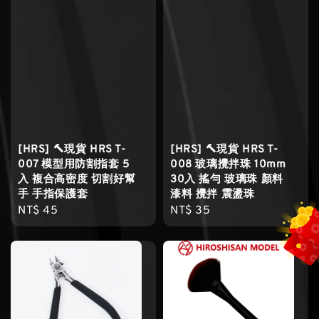
[HRS] 🔨現貨 HRS T-
[HRS] 🔨現貨 HRS T-
007 模型用防割指套 5
008 玻璃攪拌珠 10mm
入 複合高密度 切割好幫
30入 搖勻 玻璃珠 顏料
手 手指保護套
漆料 攪拌 震盪珠
Regular
NT$ 45
Regular
NT$ 35
price
price