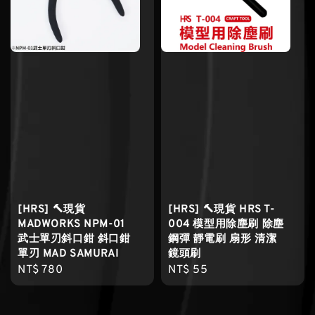
[HRS] 🔨現貨
[HRS] 🔨現貨 HRS T-
MADWORKS NPM-01
004 模型用除塵刷 除塵
武士單刃斜口鉗 斜口鉗
鋼彈 靜電刷 扇形 清潔
單刃 MAD SAMURAI
鏡頭刷
Regular
NT$ 780
Regular
NT$ 55
price
price