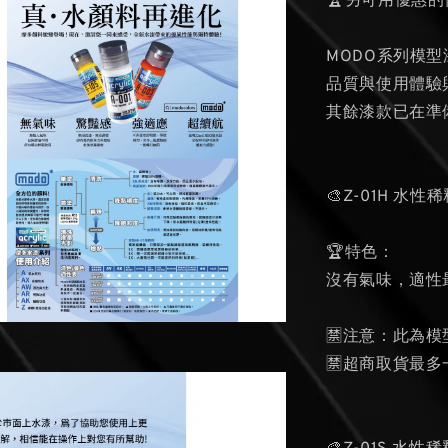
🏆另可用優惠
MODO系列模
品質與使用體驗
其餘漆款已在準
🎨Z-01H 水性稀
🏆特色：
沒有氣味，適性
🈲注意：此為
🈲超商取貨最多