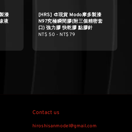
多製漆
[HRS] 🎨現貨 Modo摩多製漆
墨線液
N97究極瞬間膠(附三個精密套
口) 強力膠 快乾膠 點膠針
Regular
NT$ 50
-
NT$ 79
price
Contact us
hiroshisanmodel@gmail.com