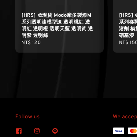
[HRS] 🎨現貨 Modo摩多製漆M
[HRS]
系列透明漆模型漆 透明桃紅 透
系列稀釋
明紅 透明橙 透明天藍 透明黃 透
溶劑 模型
明紫 透明綠
硝基漆
Regular
NT$ 120
Regula
NT$ 15
price
price
Follow us
We accep