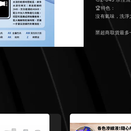
🎨Z-04S 水性
🏆特色：
沒有氣味，洗淨
🈲超商取貨最多