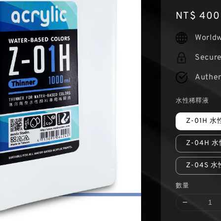
Regular
NT$ 400
price
Worldw
Secur
Authen
水性稀釋液
Z-01H 水
Z-04H 
Z-04S 
數量