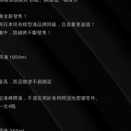
的價格加價購買 砂紙、調漆瓶、噴漆夾
型漆全新發售！
與日本現有模型漆品牌同級，且容量更超值！
備中，陸續將不斷發售！
釋液 1000ml
最高，而且噴塗不易開花
模型漆稀釋液，不適宜用於長時間浸泡塑膠零件。
一次4瓶