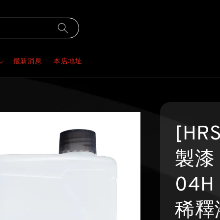
最新消息
本店地址
[HR
製漆 
04H
稀釋