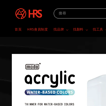
搜尋
首頁
HRS會員制度
找品牌
找顏料
找工具