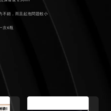
清洗保養液 250ml
力不錯，而且起泡問題較小
一次6瓶