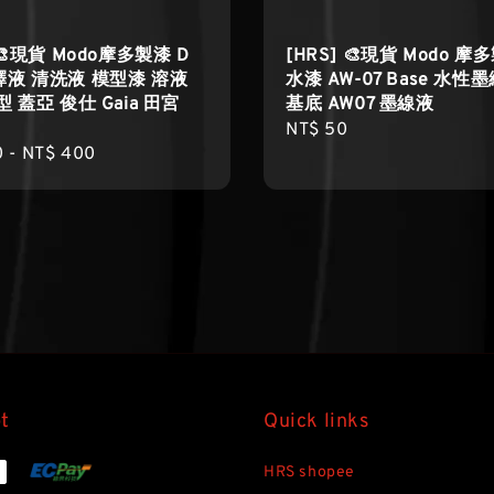
 🎨現貨 Modo摩多製漆 D
[HRS] 🎨現貨 Modo 摩
液 清洗液 模型漆 溶液
水漆 AW-07 Base 水性
 蓋亞 俊仕 Gaia 田宮
基底 AW07 墨線液
Regular
NT$ 50
r
0
-
NT$ 400
price
t
Quick links
HRS shopee