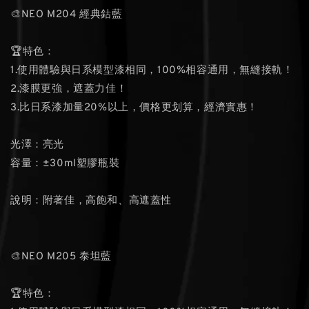
🎨NEO M204 經典鈷藍
🏆特色：
1.使用體驗與日系模型漆相同，100%相容通用，無縫接軌！
2.漆膜更強，遮蓋力佳！
3.比日系漆加量20%以上，價格更划算，經濟實惠！
光澤：亮光
容量：±30ml塑膠瓶裝
說明：附著佳，高飽和、高遮蓋性
🎨NEO M205 泰坦藍
🏆特色：