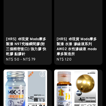
[HRS] 🎨現貨 Modo摩多
[HRS] 🎨現貨 Modo摩多
製漆 N97究極瞬間膠(附
製漆 水漆 滲線液系列
三個精密套口) 強力膠 快
AW02 水性滲線液 modo
乾膠 點膠針
摩多製造所
Regular
NT$ 50
-
NT$ 79
Regular
NT$ 120
price
price