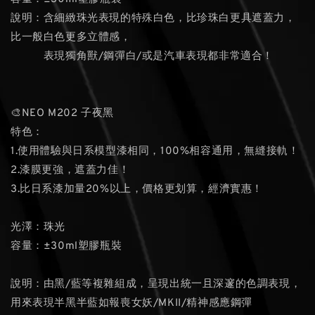
說明：含細緻珠光表現的特殊白色，比珍珠白更具遮蓋力，
比一般白色更多立體感，
表現獨角獸/鋼彈白/或是汽車表現都非常適合！
🎨NEO M202 子夜黑
特色：
1.使用體驗與日系模型漆相同，100%相容通用，無縫接軌！
2.漆膜更強，遮蓋力佳！
3.比日系漆加量20%以上，價格更划算，經濟實惠！
光澤：珠光
容量：±30ml塑膠瓶裝
說明：由黑/藍等複雜組成，呈現出統一且深邃的色調表現，
用來表現半黑半藍如報喪女妖/MKII/精神感應鋼彈