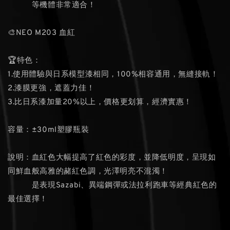
等機體非常適合！
🎨NEO M203 血紅
🏆特色：
1.使用體驗與日系模型漆相同，100%相容通用，無縫接軌！
2.漆膜更強，遮蓋力佳！
3.比日系漆加量20%以上，價格更划算，經濟實惠！
容量：±30ml塑膠瓶裝
說明：血紅色大幅提高了紅色的彩度，並降低明度，呈現如
同鮮血般高雅的赭紅色調，光澤明亮不混濁！
是表現Sazabi、異端鋼彈或法拉利跑車等經典紅色的
最佳選擇！