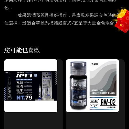
漆面光澤，操作時不易過噴過深，因珠光成分協調底層銀
色，
效果溫潤亮麗且極好操作，是表現糖果調金色時的最
佳選擇！最適合華麗系機體或百式/五星等大量金色場合！
您可能也喜歡