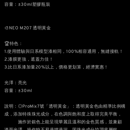
容量：±30ml塑膠瓶裝
🎨NEO M207 透明黃金
🏆特色：
1.使用體驗與日系模型漆相同，100%相容通用，無縫接軌！
2.漆膜更強，遮蓋力佳！
3.比日系漆加量20%以上，價格更划算，經濟實惠！
光澤：亮光
容量：±30ml
說明：◎ProMix7號「透明黃金」：透明黃金色由精準比例構
成，添加特殊珠光成分，在色調與飽和度上取得完美平衡，
施作於銀色上能呈現華麗且溫和的金色質感，並兼顧