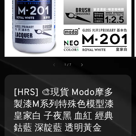
1
/
7
[HRS] 🎨現貨 Modo摩多
製漆M系列特殊色模型漆
皇家白 子夜黑 血紅 經典
鈷藍 深靛藍 透明黃金