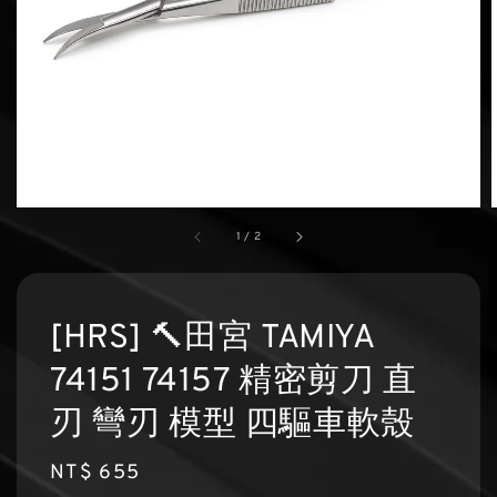
1
/
2
[HRS] 🔨田宮 TAMIYA
74151 74157 精密剪刀 直
刃 彎刃 模型 四驅車軟殼
Regular
NT$ 655