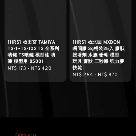
[HRS] 🎨田宮 TAMIYA
[HRS] 🎨北回 MXBON
TS-1~TS-102 TS 全系列
瞬間膠 3g桶裝25入 膠狀
噴罐 TS噴罐 模型漆 噴
接著劑 水族 珊瑚 模型
漆 模型用 85001
玩具 膏狀 三秒膠 強力膠
快乾
Regular
NT$ 173
-
NT$ 420
Regular
NT$ 264
-
NT$ 870
price
price
Follow us