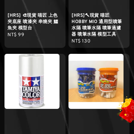
[HRS] 🎨現貨 喵匠 上色
[HRS]🔨現貨 喵匠
夾底座 噴漆夾 串燒夾 鱷
HOBBY MIO 通用型噴筆
魚夾 模型台
水隔 噴筆水隔 噴筆過濾
器 噴筆水隔 模型工具
Regular
NT$ 99
Regular
NT$ 130
price
price