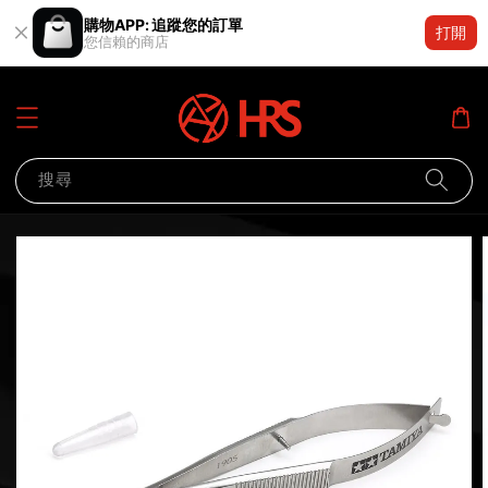
購物APP: 追蹤您的訂單
打開
您信賴的商店
搜尋