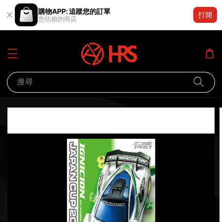
購物APP: 追蹤您的訂單
打開
您信賴的商店
搜尋