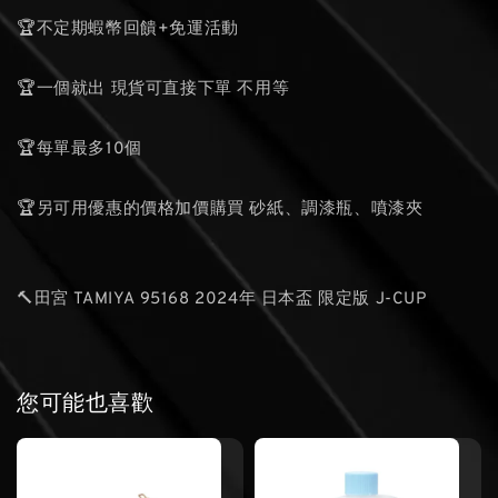
🏆不定期蝦幣回饋+免運活動
🏆一個就出 現貨可直接下單 不用等
🏆每單最多10個
🏆另可用優惠的價格加價購買 砂紙、調漆瓶、噴漆夾
🔨田宮 TAMIYA 95168 2024年 日本盃 限定版 J-CUP
您可能也喜歡