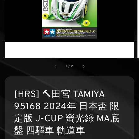
1
/
2
[HRS] 🔨田宮 TAMIYA
95168 2024年 日本盃 限
定版 J-CUP 螢光綠 MA底
盤 四驅車 軌道車