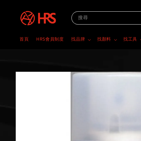
搜尋
首頁
HRS會員制度
找品牌
找顏料
找工具