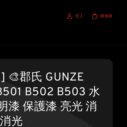
登入
購物車
S] 🎨郡氏 GUNZE
B501 B502 B503 水
明漆 保護漆 亮光 消
半消光