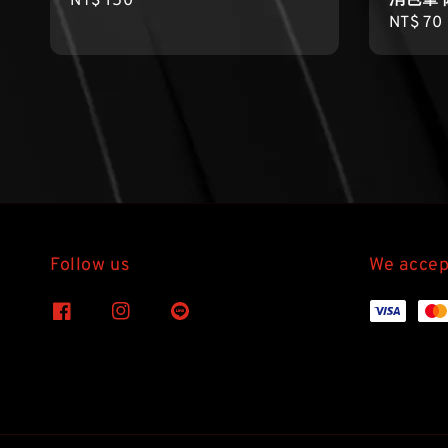
消色筆
Regular
NT$ 150
Regula
NT$ 70
price
price
Follow us
We accep