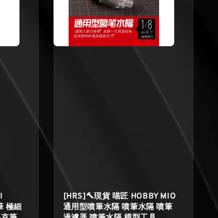
I
[HRS]🔨現貨 喵匠 HOBBY MIO
筆 極細
通用型噴筆水隔 噴筆水隔 噴筆