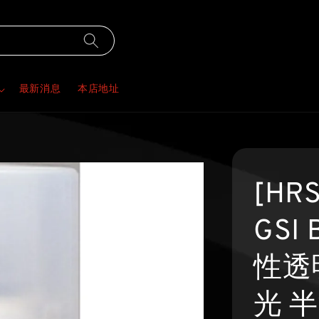
最新消息
本店地址
[HR
GSI 
性透
光 