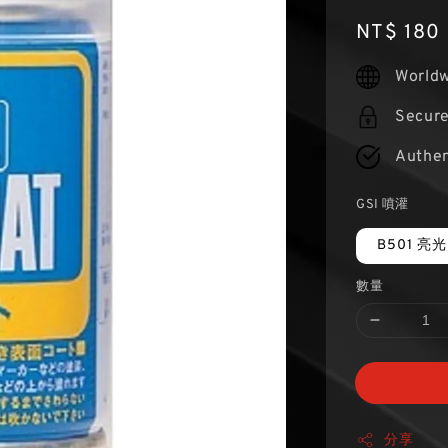
Regular
NT$ 180
price
Worldw
Secur
Authen
GSI 噴灌
B501 亮光
數量
分享