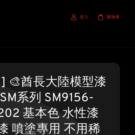
登入
購物車
S] 🎨酋長大陸模型漆
SM系列 SM9156-
202 基本色 水性漆
漆 噴塗專用 不用稀