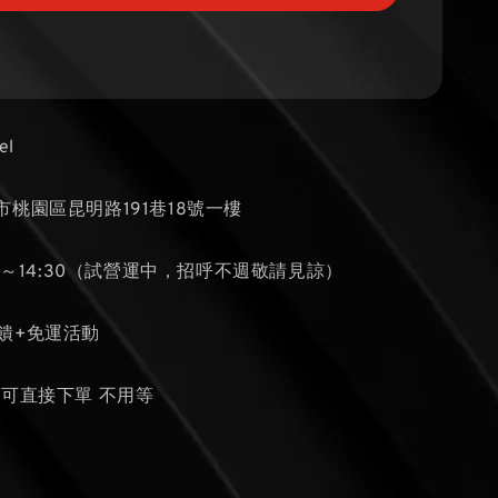
el
桃園區昆明路191巷18號一樓
00～14:30（試營運中，招呼不週敬請見諒）
饋+免運活動
貨可直接下單 不用等
瓶