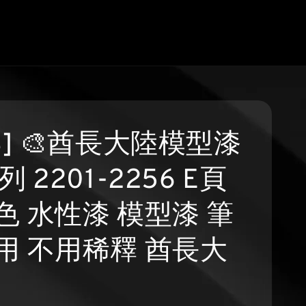
S] 🎨酋長大陸模型漆
列 2201-2256 E頁
色 水性漆 模型漆 筆
用 不用稀釋 酋長大