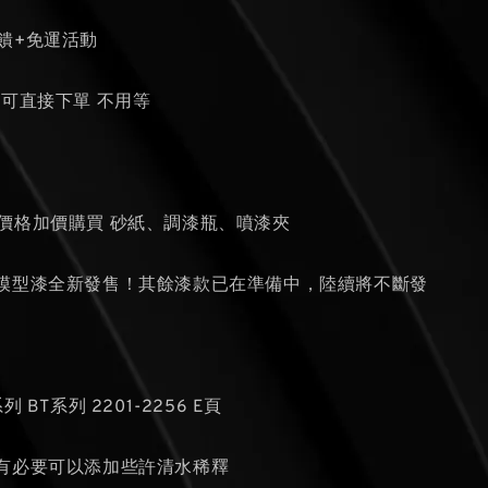
饋+免運活動
貨可直接下單 不用等
瓶
的價格加價購買 砂紙、調漆瓶、噴漆夾
模型漆全新發售！其餘漆款已在準備中，陸續將不斷發
列 BT系列 2201-2256 E頁
如有必要可以添加些許清水稀釋