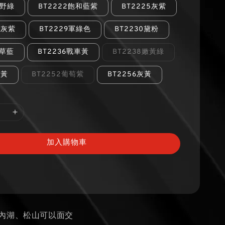
原野綠
BT2222飽和藍紫
BT2225灰紫
深灰紫
BT2229軍綠色
BT2230黛粉
忘草藍
BT2236戰車黃
BT2238嫩黃綠
嫩黃
BT2252葡萄紫
BT2256灰黃
加入購物車
、內湖、松山可以面交