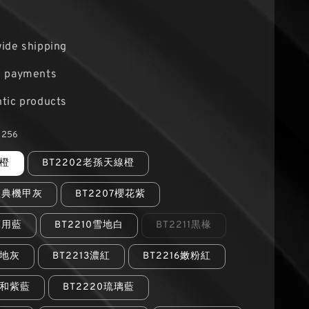
ide shipping
e payments
tic products
2256
果橙
BT2202老孫天線橙
3經典機甲灰
BT2207櫻花紫
軍用藍
BT2210雪地白
BT2211黒椽
野地灰
BT2213濃紅
BT2216嫩粉紅
飽和紫藍
BT2220琉璃藍