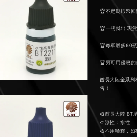
🏆不定期蝦幣回
🏆一瓶就出 現
🏆每單最多80
🏆另可用優惠
酋長大陸全系列
售！
🎨酋長大陸 BT系
🎨漆性：水性
🎨不用稀釋，