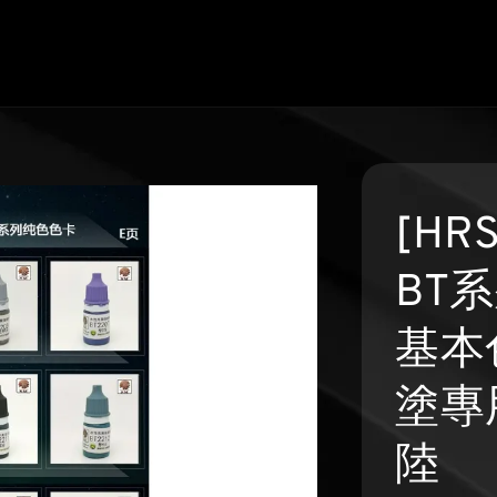
[HR
BT系
基本
塗專
陸