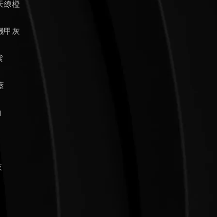
孫天線橙
典機甲灰
紫
藍
白
灰