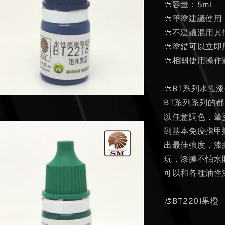
🎨容量：5ml
🎨筆塗建議使用
🎨不建議混用
🎨塗錯可以立即
🎨相關使用操作影片
🎨BT系列水性
BT系列系列的
以任意調色，筆
到基本免疫指甲
出最佳強度，漆
玩，漆膜不怕水貼
可以和各種油性
🎨BT2201果橙