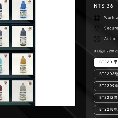
Regular
NT$ 36
price
Worldw
Secur
Authen
BT系列 2201-
BT2201
BT220
BT2209
BT2212
BT2218