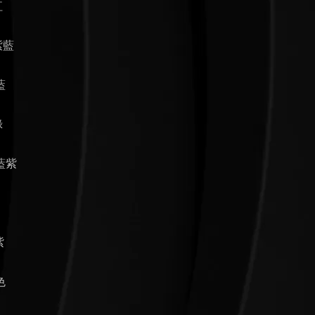
紅
紫藍
藍
綠
和藍紫
紫
色