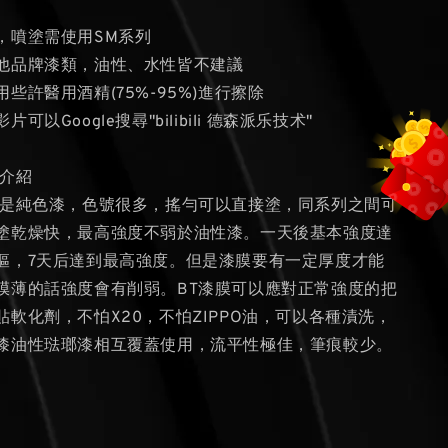
，噴塗需使用SM系列
其他品牌漆類，油性、水性皆不建議
用些許醫用酒精(75%-95%)進行擦除
可以Google搜尋"bilibili 德森派乐技术"
漆介紹
都是純色漆，色號很多，搖勻可以直接塗，同系列之間可
塗乾燥快，最高強度不弱於油性漆。一天後基本強度達
摳，7天后達到最高強度。但是漆膜要有一定厚度才能
膜薄的話強度會有削弱。BT漆膜可以應對正常強度的把
軟化劑，不怕X20，不怕ZIPPO油，可以各種漬洗，
漆油性琺瑯漆相互覆蓋使用，流平性極佳，筆痕較少。