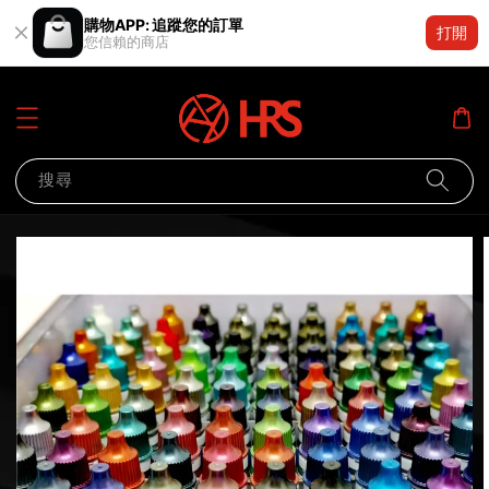
購物APP: 追蹤您的訂單
打開
您信賴的商店
搜尋