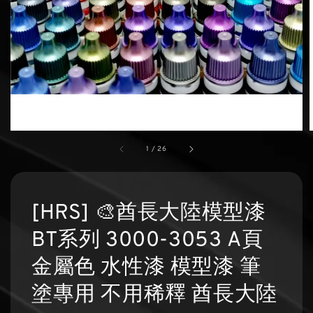
1
/
26
[HRS] 🎨酋長大陸模型漆
BT系列 3000-3053 A頁
金屬色 水性漆 模型漆 筆
塗專用 不用稀釋 酋長大陸