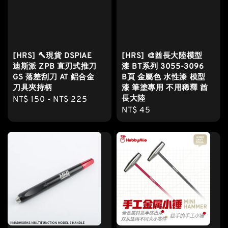
[HRS] 🔨現貨 DSPIAE
[HRS] 🎨酋長大陸模型
迪斯派 ZPB 直刃式推刀
漆 BT系列 3055-3096
GS 落差刮刀 AT 鋁合金
B頁 金屬色 水性漆 模型
刀具夾持柄
漆 筆塗專用 不用稀釋 酋
長大陸
Regular
NT$ 150
-
NT$ 225
Regular
NT$ 45
price
price