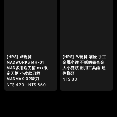
[HRS] 🎨現貨
[HRS] 🔨現貨 喵匠 手工
MADWORKS MH-01
金屬小錘 不銹鋼鋁合金
MAD多用途刀柄 xxx限
大小雙頭 耐用工具錘 迷
定刀柄 小改款刀柄
你榔頭
MADMAX-02筆刀
Regular
NT$ 80
Regular
NT$ 420
-
NT$ 560
price
price