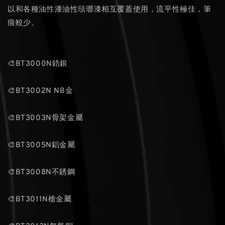
以和各種油性漆油性琺瑯漆相互覆蓋使用，流平性極佳，筆
痕較少。
🎨BT3000N鋯銀
🎨BT3002N NB金
🎨BT3003N骨架金屬
🎨BT3005N鋁金屬
🎨BT3008N不銹鋼
🎨BT3011N槍金屬