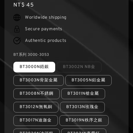
Regular
NT$ 45
price
Worldwide shipping
Secure payments
Authentic products
BT系列 3000-3053
BT3000N鋯銀
BT3002N NB金
BT3003N骨架金屬
BT3005N鋁金屬
BT3008N不銹鋼
BT3011N槍金屬
BT3012N無氧銅
BT3013N玫瑰金
BT3017N迪迦金
BT3019N秩序之銀