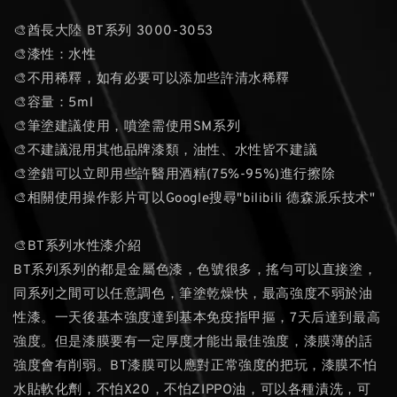
🎨酋長大陸 BT系列 3000-3053
🎨漆性：水性
🎨不用稀釋，如有必要可以添加些許清水稀釋
🎨容量：5ml
🎨筆塗建議使用，噴塗需使用SM系列
🎨不建議混用其他品牌漆類，油性、水性皆不建議
🎨塗錯可以立即用些許醫用酒精(75%-95%)進行擦除
🎨相關使用操作影片可以Google搜尋"bilibili 德森派乐技术"
🎨BT系列水性漆介紹
BT系列系列的都是金屬色漆，色號很多，搖勻可以直接塗，
同系列之間可以任意調色，筆塗乾燥快，最高強度不弱於油
性漆。一天後基本強度達到基本免疫指甲摳，7天后達到最高
強度。但是漆膜要有一定厚度才能出最佳強度，漆膜薄的話
強度會有削弱。BT漆膜可以應對正常強度的把玩，漆膜不怕
水貼軟化劑，不怕X20，不怕ZIPPO油，可以各種漬洗，可