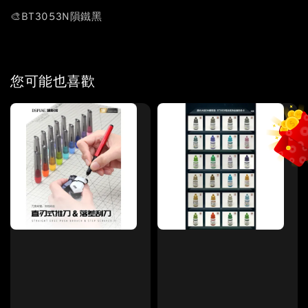
🎨BT3053N隕鐵黑
您可能也喜歡