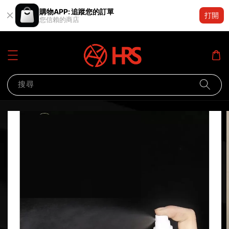
購物APP: 追蹤您的訂單
打開
您信賴的商店
搜尋