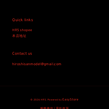
Quick links
HRS shopee
本店地址
Contact us
hiroshisanmodel@gmail.com
EasyStore
© 2026 HRS. Powered by
服務條款
退款政策
|