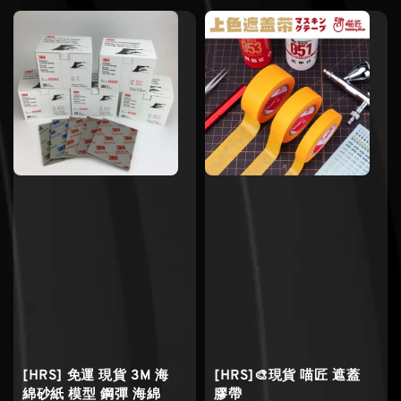
[HRS] 免運 現貨 3M 海
[HRS]🎨現貨 喵匠 遮蓋
綿砂紙 模型 鋼彈 海綿
膠帶