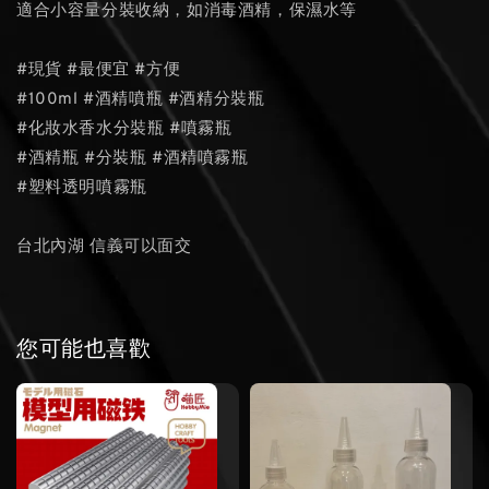
適合小容量分裝收納，如消毒酒精，保濕水等
#現貨 #最便宜 #方便
#100ml #酒精噴瓶 #酒精分裝瓶
#化妝水香水分裝瓶 #噴霧瓶
#酒精瓶 #分裝瓶 #酒精噴霧瓶
#塑料透明噴霧瓶
台北內湖 信義可以面交
您可能也喜歡