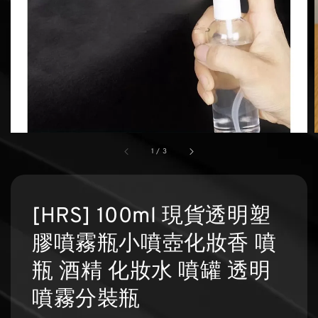
1
/
3
[HRS] 100ml 現貨透明塑
膠噴霧瓶小噴壺化妝香 噴
瓶 酒精 化妝水 噴罐 透明
噴霧分裝瓶