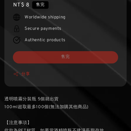
Regular
NT$ 8
售完
price
Worldwide shipping
Secure payments
Authentic products
售完
分享
透明噴霧分裝瓶 5個就出貨
100ml超取最多100個(無法加購其他商品)
【注意事項】
此款為PET材質，如要當酒精噴瓶不建議長期存放