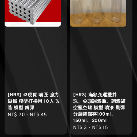
[HRS] 🎨現貨 喵匠 強力
[HRS] 滿額免運攪拌
磁鐵 模型打樁用 10入 改
珠、尖頭調漆瓶、調漆罐
造 模型 鋼彈
空瓶空罐 模型 噴漆 剛彈
分裝罐儲存100ml、
Regular
NT$ 20
-
NT$ 45
150ml、200ml
price
Regular
NT$ 3
-
NT$ 15
price