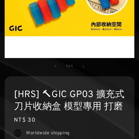
1
/
1
[HRS] 🔨GIC GP03 擴充式
刀片收納盒 模型專用 打磨
Regular
NT$ 30
price
Worldwide shipping