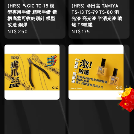
[HRS] 🔨GIC TC-15 模
[HRS] 🎨田宮 TAMIYA
型專用手鑽 精密手鑽 鑽
TS-13 TS-79 TS-80 消
柄底蓋可收納鑽針 模型
光漆 亮光漆 半消光漆 噴
改造 鋼彈
罐 TS噴罐
Regular
NT$ 250
Regular
NT$ 175
price
price