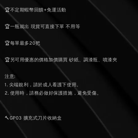
🏆不定期蝦幣回饋+免運活動
🏆一瓶就出 現貨可直接下單 不用等
🏆每單最多20把
🏆另可用優惠的價格加價購買 砂紙、調漆瓶、噴漆夾
注意:
1. 尖端銳利，請於成人看護下使用。
2. 使用時，請務必做好保護措施，避免受傷。
🔨GP03 擴充式刀片收納盒