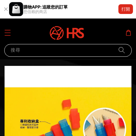
購物APP: 追蹤您的訂單
打開
您信賴的商店
搜尋